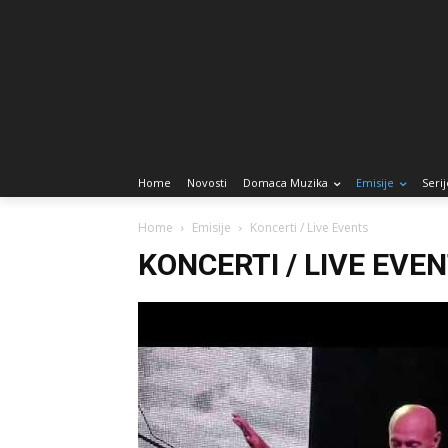
Home
Novosti
Domaca Muzika
Emisije
Serij
Home
Emisije
Koncerti / Live Events
KONCERTI / LIVE EVE