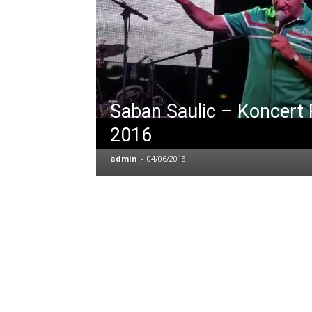
Saban Saulic – Koncert 
2016
admin
-
04/06/2018