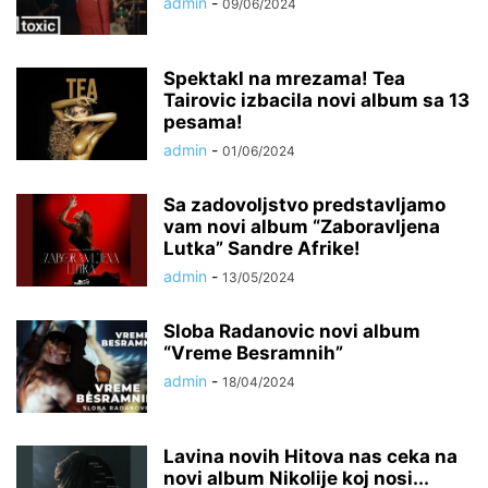
admin
-
09/06/2024
Spektakl na mrezama! Tea
Tairovic izbacila novi album sa 13
pesama!
admin
-
01/06/2024
Sa zadovoljstvo predstavljamo
vam novi album “Zaboravljena
Lutka” Sandre Afrike!
admin
-
13/05/2024
Sloba Radanovic novi album
“Vreme Besramnih”
admin
-
18/04/2024
Lavina novih Hitova nas ceka na
novi album Nikolije koj nosi...