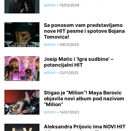
admin
-
15/03/2024
Sa ponosom vam predstavljamo
nove HIT pesme i spotove Bojana
Tomovica!
admin
-
06/12/2023
Josip Matic i ‘Igra sudbine’ –
potencijalni HIT
admin
-
22/11/2023
Stigao je “Milion”! Maya Berovic
objavila novi album pod nazivom
“Milion”
admin
-
14/07/2023
Aleksandra Prijovic ima NOVI HIT