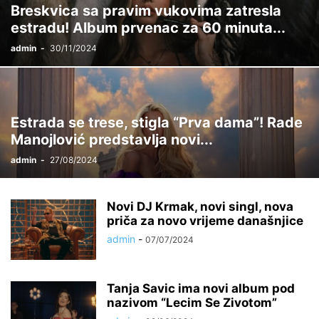
Breskvica sa pravim vukovima zatresla
estradu! Album prvenac za 60 minuta...
admin
-
30/11/2024
Estrada se trese, stigla “Prva dama”! Rade
Manojlović predstavlja novi...
admin
-
27/08/2024
Novi DJ Krmak, novi singl, nova
priča za novo vrijeme današnjice
admin
-
07/07/2024
Tanja Savic ima novi album pod
nazivom “Lecim Se Zivotom”