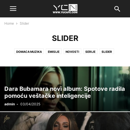
Home
Slider
SLIDER
DOMACA MUZIKA
EMISIJE
NOVOSTI
SERIJE
SLIDER
STRANA MUZIKA
Dara Bubamara novi album: Spotove radila
pomoću veštačke inteligencije
admin
-
03/04/2025