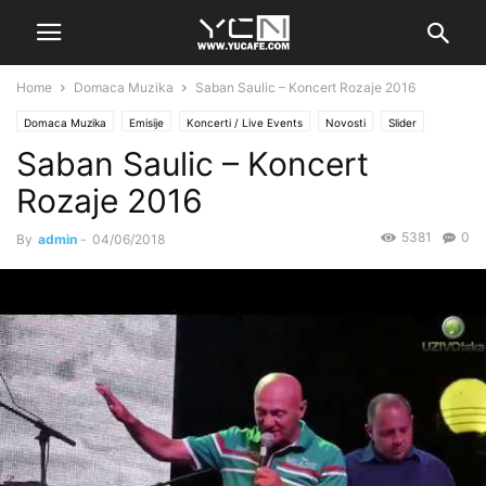
Home
Domaca Muzika
Saban Saulic – Koncert Rozaje 2016
Domaca Muzika
Emisije
Koncerti / Live Events
Novosti
Slider
Saban Saulic – Koncert
Rozaje 2016
5381
0
By
admin
-
04/06/2018