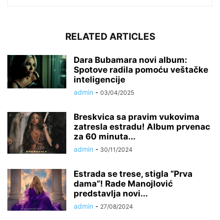
RELATED ARTICLES
Dara Bubamara novi album:
Spotove radila pomoću veštačke
inteligencije
admin
-
03/04/2025
Breskvica sa pravim vukovima
zatresla estradu! Album prvenac
za 60 minuta...
admin
-
30/11/2024
Estrada se trese, stigla “Prva
dama”! Rade Manojlović
predstavlja novi...
admin
-
27/08/2024