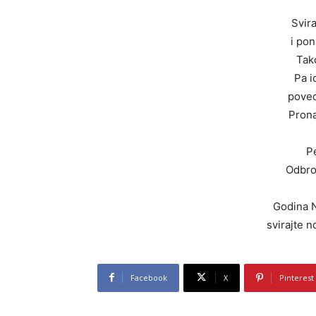
Svir
i pon
Tak
Pa i
poved
Prona
Pe
Odbro
Godina N
svirajte 
Facebook
X
Pinterest