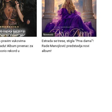
Novosti
a pravim vukovima
Estrada se trese, stigla “Prva dama”!
tradu! Album prvenac za
Rade Manojlović predstavlja novi
borio rekord u
album!