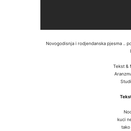
Novogodisnja i rodjendanska pjesma .. po
Tekst & 
Aranzma
Stud
Tekst
Noc
kuci n
tako