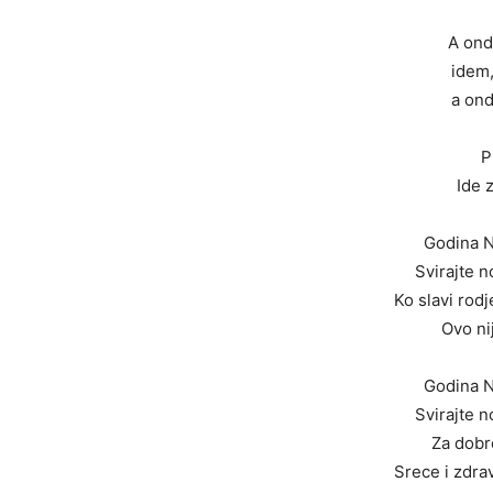
A ond
idem,
a ond
P
Ide z
Godina N
Svirajte 
Ko slavi rod
Ovo ni
Godina N
Svirajte 
Za dobr
Srece i zdrav