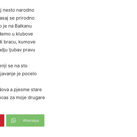
aj nesto narodno
asaj se prirodno
o je na Balkanu
demo u klubove
i bracu, kumove
dju ljubav pravu
nji se na sto
javanje je pocelo
ova a pjesme stare
nocas za moje drugare
WhatsApp