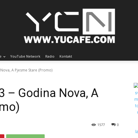
e
YouTube Network
Radio
Kontakt
 Nova, A Pjesme Stare (Promo)
3 – Godina Nova, A
omo)
1577
0