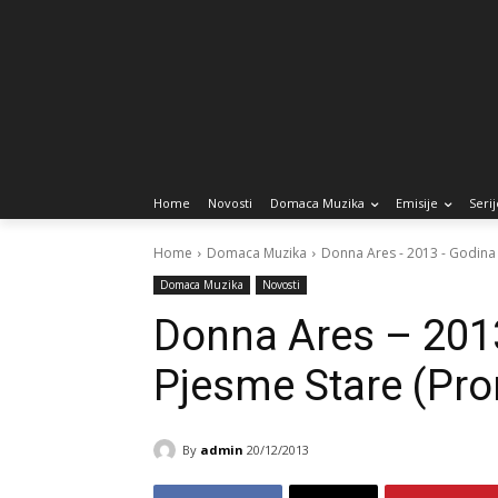
Home
Novosti
Domaca Muzika
Emisije
Serij
Home
Domaca Muzika
Donna Ares - 2013 - Godina
Domaca Muzika
Novosti
Donna Ares – 201
Pjesme Stare (Pr
By
admin
20/12/2013