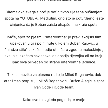
Dilema oko svega sinoć je definitivno riješena puštanjem
spota na YUTUBE-u. Medjutim, ono što je potvrdjeno jeste
činjenica da je Boban zaista uhapšen na kraju spota!
Inače, spot za pjesmu ”Interventna” je pravi akcijski film
upakovan u tri i po minute u kojem Boban Rajovic, u
”nindza stilu” uskače medju otmičare zgodne meleskinje ,
sve ih s lakoćom savladava, oslobadja djevojku ali na kraju
ipak biva priveden od strane interventne jedinice.
Tekst i muziku za pjesmu radio je Miloš Roganović, dok
aranžman potpisuju Miloš Roganović i Dušan Alagić, a spot
Ivan Code i iCode team.
Kako sve to izgleda pogledajte ovdje