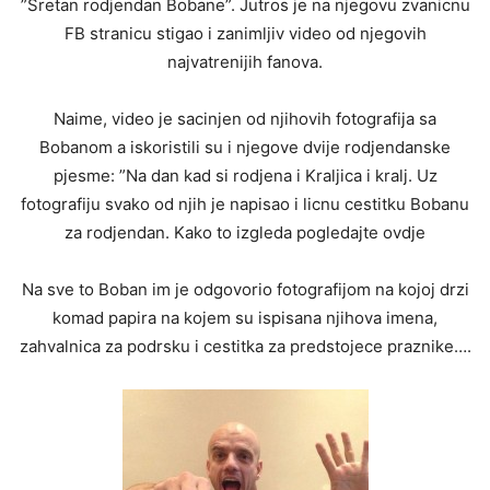
”Sretan rodjendan Bobane”. Jutros je na njegovu zvanicnu
FB stranicu stigao i zanimljiv video od njegovih
najvatrenijih fanova.
Naime, video je sacinjen od njihovih fotografija sa
Bobanom a iskoristili su i njegove dvije rodjendanske
pjesme: ”Na dan kad si rodjena i Kraljica i kralj. Uz
fotografiju svako od njih je napisao i licnu cestitku Bobanu
za rodjendan. Kako to izgleda pogledajte ovdje
Na sve to Boban im je odgovorio fotografijom na kojoj drzi
komad papira na kojem su ispisana njihova imena,
zahvalnica za podrsku i cestitka za predstojece praznike….