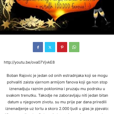
http://youtu.be/ova07VjvkE8
Boban Rajovic je jedan od onih estradnjaka koji se mogu
pohvaliti zaista vjernom armijom fanova koji ga non stop
iznenadjuju raznim poklonima i pruzaju mu podrsku u
svakom trenutku. Takodje ne zaboravljaju niti jedan bitan
datum u njegovom zivotu. su mu prije par dana priredili
iznenadjenje uz tortu a skoro 2.000 ljudi u glas je pjevalo: