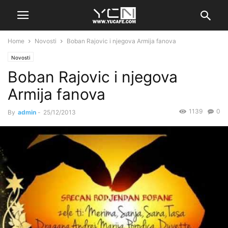
Home
Novosti
Boban Rajovic i njegova Armija fanova
Novosti
Boban Rajovic i njegova
Armija fanova
1139
0
By
admin
-
25/12/2013