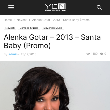
Home
Novosti
Alenka Gotar – 2013 – Santa Baby (Promo)
Novosti
Domaca Muzika
Slovenian Music
Alenka Gotar – 2013 – Santa
Baby (Promo)
1180
0
By
admin
-
28/12/2013