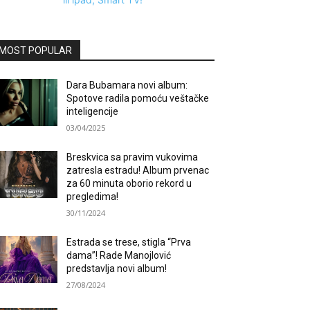
MOST POPULAR
Dara Bubamara novi album:
Spotove radila pomoću veštačke
inteligencije
03/04/2025
Breskvica sa pravim vukovima
zatresla estradu! Album prvenac
za 60 minuta oborio rekord u
pregledima!
30/11/2024
Estrada se trese, stigla “Prva
dama”! Rade Manojlović
predstavlja novi album!
27/08/2024