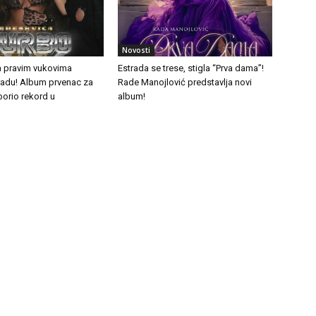
Novosti
a pravim vukovima
Estrada se trese, stigla “Prva dama”!
tradu! Album prvenac za
Rade Manojlović predstavlja novi
borio rekord u
album!