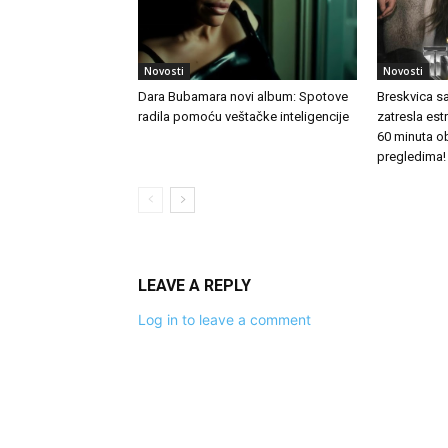
Novosti
Novosti
Dara Bubamara novi album: Spotove
Breskvica s
radila pomoću veštačke inteligencije
zatresla es
60 minuta o
pregledima!
LEAVE A REPLY
Log in to leave a comment