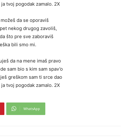
 ja tvoj pogodak zamalo. 2X
 možeš da se oporaviš
pet nekog drugog zavoliš,
e da što pre sve zaboraviš
reška bili smo mi.
puješ da na mene imaš pravo
gde sam bio s kim sam spav’o
uješ greškom sam ti srce dao
 ja tvoj pogodak zamalo. 2X
WhatsApp