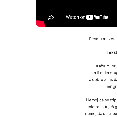
Pesmu mozete 
Tekst
Kažu mi dr
i da li neka dr
a dobro znaš da
jer g
Nemoj da se tri
okolo raspituješ 
nemoj da se trip