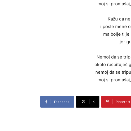
moj si promašaj,
Kažu da ne
i posle mene o
ma bolje ti j
jer g
Nemoj da se tri
okolo raspituješ 
nemoj da se trip
moj si promašaj,
Facebook
X
Pinterest