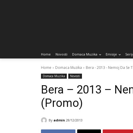
Home
Novosti
Domaca Muzika
Emisije
Serij
Home
Domaca Muzika
Bera - 2013 - Nemoj Da Se T
Domaca Muzika
Novosti
Bera – 2013 – Nem
(Promo)
By
admin
28/12/2013