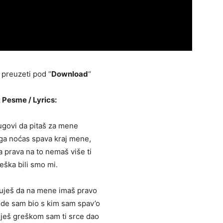
preuzeti pod “
Download
“
 Pesme / Lyrics:
ugovi da pitaš za mene
uga noćas spava kraj mene,
 prava na to nemaš više ti
reška bili smo mi.
puješ da na mene imaš pravo
gde sam bio s kim sam spav’o
uješ greškom sam ti srce dao