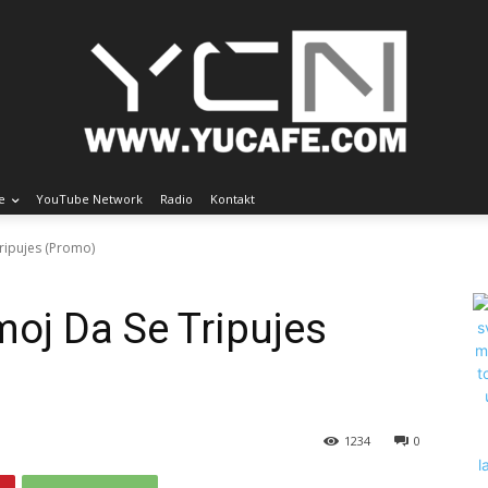
e
YouTube Network
Radio
Kontakt
ripujes (Promo)
oj Da Se Tripujes
1234
0