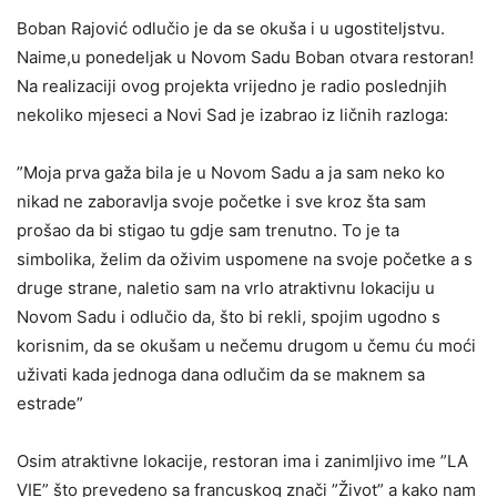
Boban Rajović odlučio je da se okuša i u ugostiteljstvu.
Naime,u ponedeljak u Novom Sadu Boban otvara restoran!
Na realizaciji ovog projekta vrijedno je radio poslednjih
nekoliko mjeseci a Novi Sad je izabrao iz ličnih razloga:
”Moja prva gaža bila je u Novom Sadu a ja sam neko ko
nikad ne zaboravlja svoje početke i sve kroz šta sam
prošao da bi stigao tu gdje sam trenutno. To je ta
simbolika, želim da oživim uspomene na svoje početke a s
druge strane, naletio sam na vrlo atraktivnu lokaciju u
Novom Sadu i odlučio da, što bi rekli, spojim ugodno s
korisnim, da se okušam u nečemu drugom u čemu ću moći
uživati kada jednoga dana odlučim da se maknem sa
estrade”
Osim atraktivne lokacije, restoran ima i zanimljivo ime ”LA
VIE” što prevedeno sa francuskog znači ”Život” a kako nam