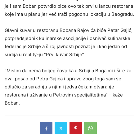
je i sam Boban potvrdio biće ovo tek prvi u lancu restorana
koje ima u planu jer već traži pogodnu lokaciju u Beogradu.
Glavni kuvar u restoranu Bobana Rajovića biće Petar Gajić,
potpredsjednik kulinarske asocijacije i osnivač kulinarske
federacije Srbije a široj javnosti poznat je i kao jedan od
sudija u reality-ju ”Prvi kuvar Srbije”
”Mislim da nema boljeg čovjeka u Srbiji a Boga mi i šire za
ovaj posao od Petra Gajića i upravo zbog toga sam se
odlučio za saradnju s njim i jedva čekam otvaranje
restorana i uživanje u Petrovim specijalitetima” – kaže
Boban.