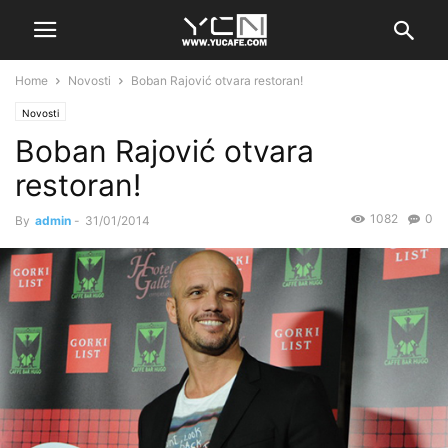
Home
Novosti
Boban Rajović otvara restoran!
Novosti
Boban Rajović otvara
restoran!
1082
0
By
admin
-
31/01/2014