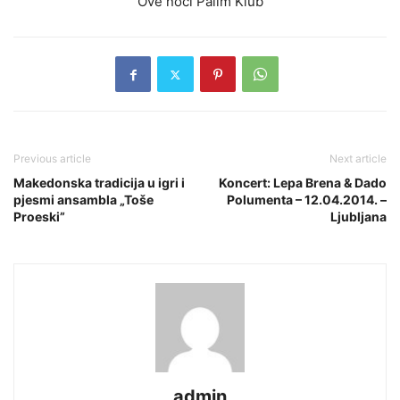
Ove noci Palim Klub
Previous article
Next article
Makedonska tradicija u igri i
Koncert: Lepa Brena & Dado
pjesmi ansambla „Toše
Polumenta – 12.04.2014. –
Proeski”
Ljubljana
admin