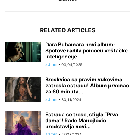
RELATED ARTICLES
Dara Bubamara novi album:
Spotove radila pomoću veštačke
inteligencije
admin
-
03/04/2025
Breskvica sa pravim vukovima
zatresla estradu! Album prvenac
za 60 minuta...
admin
-
30/11/2024
Estrada se trese, stigla “Prva
dama”! Rade Manojlović
predstavlja novi...
admin
-
27/08/2024