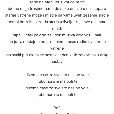
sebe ne stedi jer zivot ce proci
idemo dalje trosimo pare, devojke dolaze u nas separe
starije vatrene moze i mladje sa vama uvek zezanje sladje
nemoj da zalis brzo da staris uzivalje traje sve dok smo
mladi
sipaj u casi pa grlo zali dok muzika kida vozi i pali
do jutra nestajem ne prestajem nocas radim sve jer su
vatrene
kao svaki put ekipa se sastavi jedan klub zatvori pa u drugi
nastavi
dizemo case za sve sto nas ne vole
ljubomora je ma boli te
dizemo case za sve sto nas ne vole
ljubomora je ma boli te
Ref: