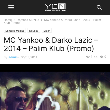
Home
Domaca Muzika
MC Yankoo & Darko Lazic – 2014 – Palim
Klub (Promo)
Domaca Muzika
Novosti
Slider
MC Yankoo & Darko Lazic –
2014 – Palim Klub (Promo)
1144
0
By
admin
-
05/03/2014