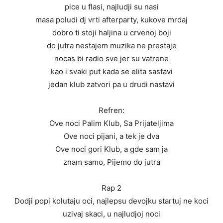
pice u flasi, najludji su nasi
masa poludi dj vrti afterparty, kukove mrdaj
dobro ti stoji haljina u crvenoj boji
do jutra nestajem muzika ne prestaje
nocas bi radio sve jer su vatrene
kao i svaki put kada se elita sastavi
jedan klub zatvori pa u drudi nastavi
Refren:
Ove noci Palim Klub, Sa Prijateljima
Ove noci pijani, a tek je dva
Ove noci gori Klub, a gde sam ja
znam samo, Pijemo do jutra
Rap 2
Dodji popi kolutaju oci, najlepsu devojku startuj ne koci
uzivaj skaci, u najludjoj noci