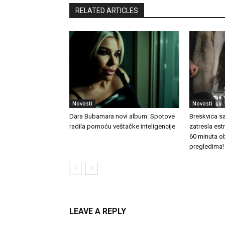
RELATED ARTICLES
Novosti
Novosti
Dara Bubamara novi album: Spotove
Breskvica s
radila pomoću veštačke inteligencije
zatresla es
60 minuta o
pregledima!
LEAVE A REPLY