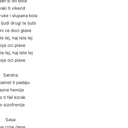
dan si do bola
vaki ti vikend
ruke i slupana kola
 ljudi drugi te ljubi
ni ce doci glave
le lej, haj lele lej
voje oci plave
le lej, haj lele lej
oje oci plave
Sandra:
pamet ti padaju
azne hemije
s ti fali korak
o sizofrenije
Sasa:
ve crne dane