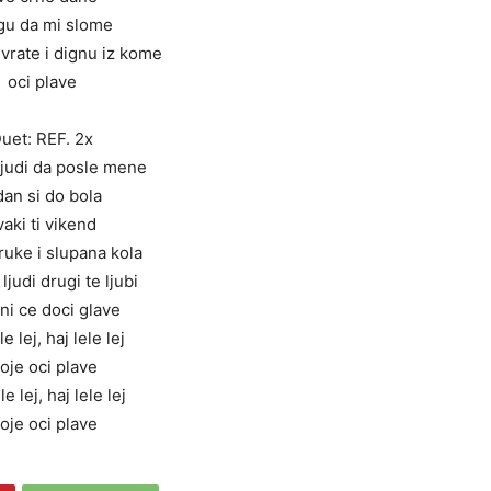
u da mi slome
vrate i dignu iz kome
oci plave
uet: REF. 2x
ljudi da posle mene
dan si do bola
vaki ti vikend
ruke i slupana kola
 ljudi drugi te ljubi
ni ce doci glave
le lej, haj lele lej
voje oci plave
le lej, haj lele lej
oje oci plave