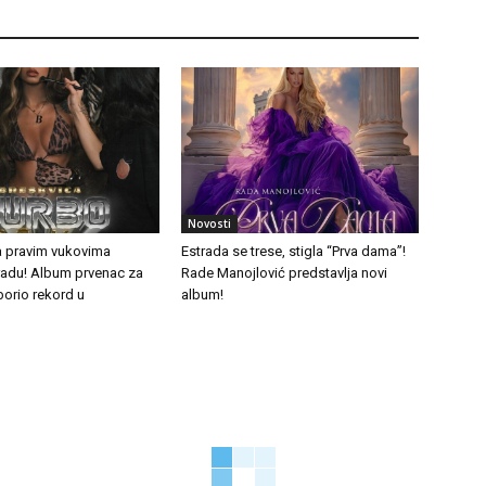
Novosti
a pravim vukovima
Estrada se trese, stigla “Prva dama”!
tradu! Album prvenac za
Rade Manojlović predstavlja novi
borio rekord u
album!