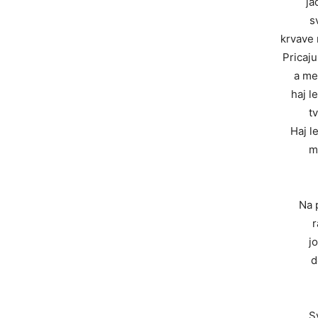
ja
s
krvave 
Pricaju
a me
haj le
t
Haj le
m
Na 
r
jo
d
S