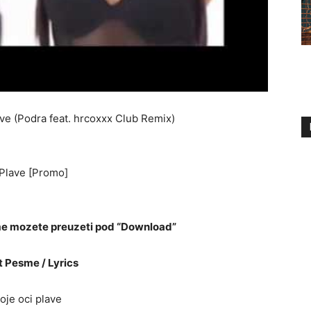
ve (Podra feat. hrcoxxx Club Remix)
 Plave [Promo]
e mozete preuzeti pod “Download”
t Pesme / Lyrics
oje oci plave