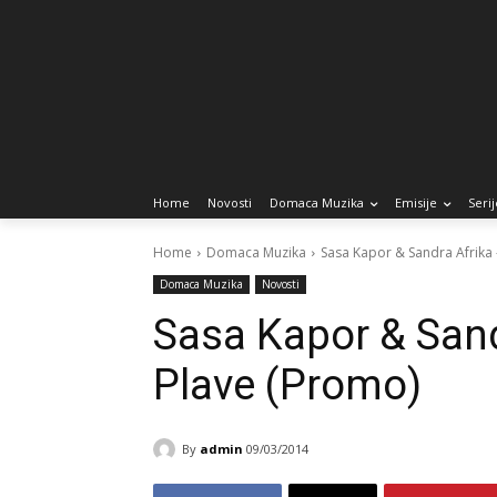
Home
Novosti
Domaca Muzika
Emisije
Serij
Home
Domaca Muzika
Sasa Kapor & Sandra Afrika 
Domaca Muzika
Novosti
Sasa Kapor & Sand
Plave (Promo)
By
admin
09/03/2014