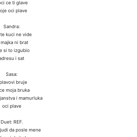
ci ce ti glave
oje oci plave
Sandra:
 te kuci ne vide
 majka ni brat
e si to izgubio
adresu i sat
Sasa:
plavovi bruje
ce moja bruka
ijanstva i mamurluka
oci plave
Duet: REF.
ljudi da posle mene