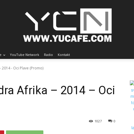
e
YouTube Network
Radio
Kontakt
- 2014 - Oci Plave (Promo)
ra Afrika – 2014 – Oci
1027
0