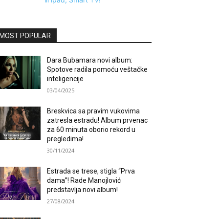
MOST POPULAR
Dara Bubamara novi album:
Spotove radila pomoću veštačke
inteligencije
03/04/2025
Breskvica sa pravim vukovima
zatresla estradu! Album prvenac
za 60 minuta oborio rekord u
pregledima!
30/11/2024
Estrada se trese, stigla “Prva
dama”! Rade Manojlović
predstavlja novi album!
27/08/2024