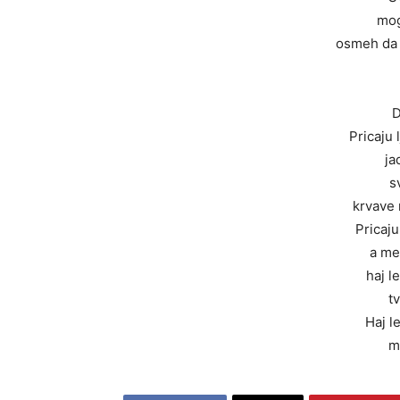
mog
osmeh da 
D
Pricaju 
ja
s
krvave 
Pricaju
a me
haj le
t
Haj le
m