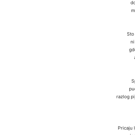
do
m
Sto
ni
gd
S
pu
razlog p
Pricaju 