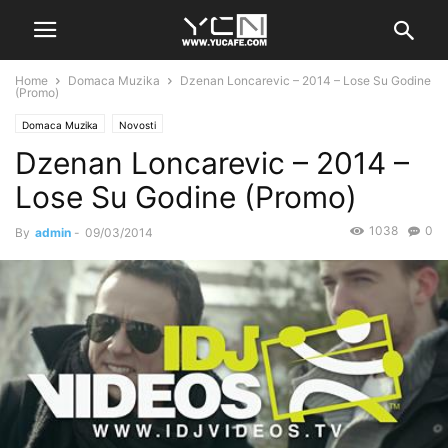
Home
Domaca Muzika
Dzenan Loncarevic – 2014 – Lose Su Godine
(Promo)
Domaca Muzika
Novosti
Dzenan Loncarevic – 2014 –
Lose Su Godine (Promo)
1038
0
By
admin
-
09/03/2014