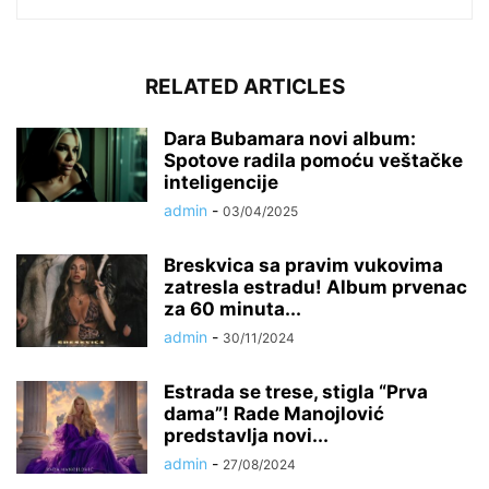
RELATED ARTICLES
Dara Bubamara novi album:
Spotove radila pomoću veštačke
inteligencije
admin
-
03/04/2025
Breskvica sa pravim vukovima
zatresla estradu! Album prvenac
za 60 minuta...
admin
-
30/11/2024
Estrada se trese, stigla “Prva
dama”! Rade Manojlović
predstavlja novi...
admin
-
27/08/2024