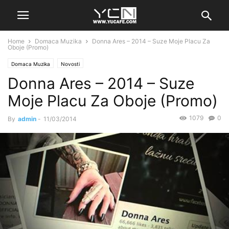
Home
Domaca Muzika
Donna Ares – 2014 – Suze Moje Placu Za
Oboje (Promo)
Domaca Muzika
Novosti
Donna Ares – 2014 – Suze
Moje Placu Za Oboje (Promo)
1079
0
By
admin
-
11/03/2014