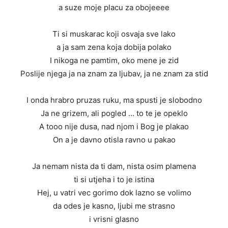
a suze moje placu za obojeeee
Ti si muskarac koji osvaja sve lako
a ja sam zena koja dobija polako
I nikoga ne pamtim, oko mene je zid
Poslije njega ja na znam za ljubav, ja ne znam za stid
I onda hrabro pruzas ruku, ma spusti je slobodno
Ja ne grizem, ali pogled … to te je opeklo
A tooo nije dusa, nad njom i Bog je plakao
On a je davno otisla ravno u pakao
Ja nemam nista da ti dam, nista osim plamena
ti si utjeha i to je istina
Hej, u vatri vec gorimo dok lazno se volimo
da odes je kasno, ljubi me strasno
i vrisni glasno