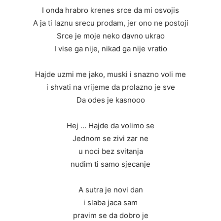
I onda hrabro krenes srce da mi osvojis
A ja ti laznu srecu prodam, jer ono ne postoji
Srce je moje neko davno ukrao
I vise ga nije, nikad ga nije vratio
Hajde uzmi me jako, muski i snazno voli me
i shvati na vrijeme da prolazno je sve
Da odes je kasnooo
Hej … Hajde da volimo se
Jednom se zivi zar ne
u noci bez svitanja
nudim ti samo sjecanje
A sutra je novi dan
i slaba jaca sam
pravim se da dobro je