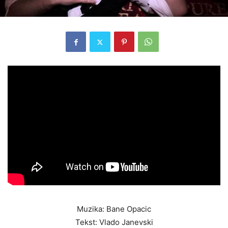
Muzika: Bane Opacic
Tekst: Vlado Janevski