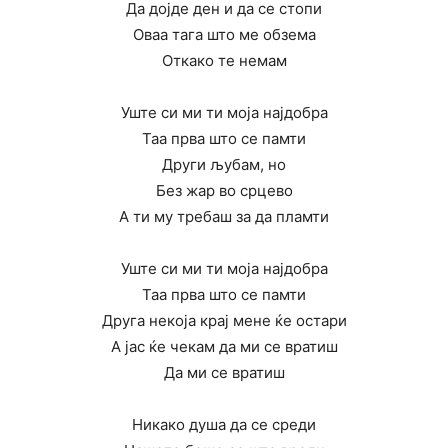
Да дојде ден и да се стопи
Оваа тага што ме обзема
Откако те немам
Уште си ми ти моја најдобра
Таа прва што се памти
Други љубам, но
Без жар во срцево
А ти му требаш за да пламти
Уште си ми ти моја најдобра
Таа прва што се памти
Друга некоја крај мене ќе остари
А јас ќе чекам да ми се вратиш
Да ми се вратиш
Никако душа да се среди