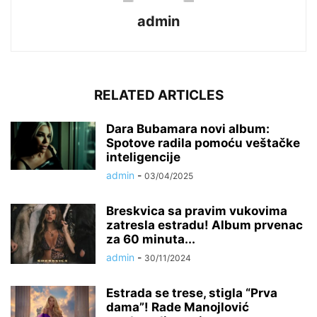
admin
RELATED ARTICLES
Dara Bubamara novi album:
Spotove radila pomoću veštačke
inteligencije
admin
-
03/04/2025
Breskvica sa pravim vukovima
zatresla estradu! Album prvenac
za 60 minuta...
admin
-
30/11/2024
Estrada se trese, stigla “Prva
dama”! Rade Manojlović