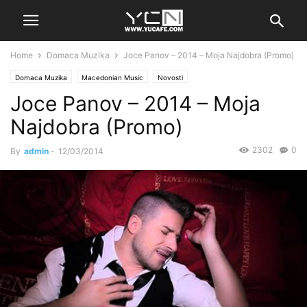
Home
Domaca Muzika
Joce Panov – 2014 – Moja Najdobra (Promo)
Domaca Muzika
Macedonian Music
Novosti
Joce Panov – 2014 – Moja
Najdobra (Promo)
2302
0
By
admin
-
12/03/2014