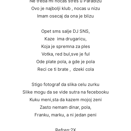
Ne treba mi nocas stres u Paradizu
Ovo je najbolji klub , nocas u nizu
Imam osecaj da ona je blizu
Opet sms salje DJ SNS,
Kaze ima drugaricu,
Koja je spremna za ples
Votka, red bul,sve je ful
Ode plate pola, a gde je pola
Reci ce ti brate , dzeki cola
Stigo fotograf da slika celu zurku
Slike mogu da se vide sutra na fecebooku
Kuku meni,sta da kazem mojoj zeni
Zasto nemam dinar, pola,
Franku, marku, a ni jedan peni
Refren:2X