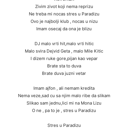
Zivim zivot koji nema reprizu
Ne treba mi nocas stres u Paradizu
Ovo je najbolji klub , nocas u nizu
Imam osecaj da ona je blizu
DJ malo vrti hit,malo vrti hitic
Malo svira Dejvid Geta , malo Mile Kitic
I dizem ruke gore,pijan kao vepar
Brate sta to duva
Brate duva juzni vetar
Imam ajfon , ali nemam kredita
Nema veze,sad cu sa njim malo ribe da slikam
Slikao sam jednu,lici mi na Mona Lizu
O ne , pa to je , stres u Paradizu
Stres u Paradizu