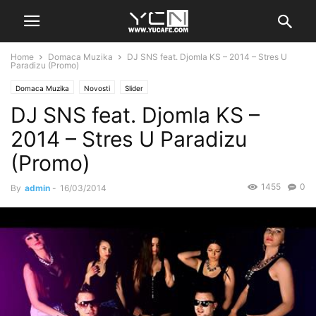
Home
Domaca Muzika
DJ SNS feat. Djomla KS – 2014 – Stres U
Paradizu (Promo)
Domaca Muzika
Novosti
Slider
DJ SNS feat. Djomla KS –
2014 – Stres U Paradizu
(Promo)
1455
0
By
admin
-
16/03/2014