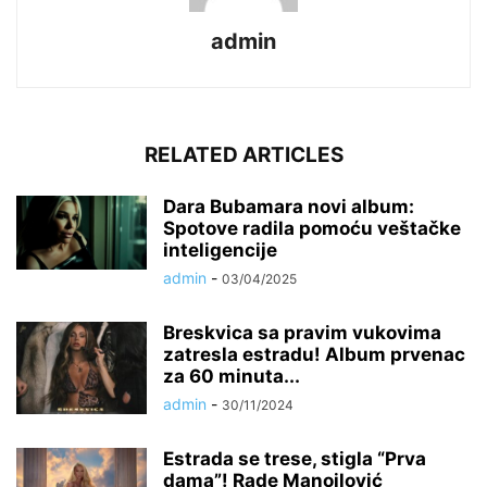
admin
RELATED ARTICLES
Dara Bubamara novi album:
Spotove radila pomoću veštačke
inteligencije
admin
-
03/04/2025
Breskvica sa pravim vukovima
zatresla estradu! Album prvenac
za 60 minuta...
admin
-
30/11/2024
Estrada se trese, stigla “Prva
dama”! Rade Manojlović