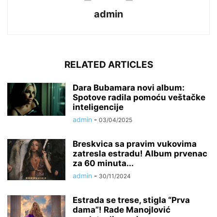
admin
RELATED ARTICLES
Dara Bubamara novi album:
Spotove radila pomoću veštačke
inteligencije
admin
-
03/04/2025
Breskvica sa pravim vukovima
zatresla estradu! Album prvenac
za 60 minuta...
admin
-
30/11/2024
Estrada se trese, stigla “Prva
dama”! Rade Manojlović