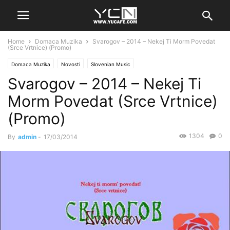
Home
Domaca Muzika
Svarogov – 2014 – Nekej Ti Morm Povedat
(Srce Vrtnice) (Promo)
Domaca Muzika
Novosti
Slovenian Music
Svarogov – 2014 – Nekej Ti
Morm Povedat (Srce Vrtnice)
(Promo)
1304
0
By
admin
-
17/03/2014