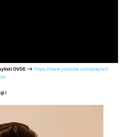
aylisti OVDE –>
https://www.youtube.com/playlist?
_kh
ji !