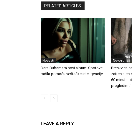
RELATED ARTICLES
Novosti
Novosti
Dara Bubamara novi album: Spotove
Breskvica s
radila pomoću veštačke inteligencije
zatresla es
60 minuta o
pregledima!
LEAVE A REPLY