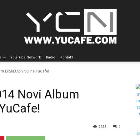
e
YouTube Network
Radio
Kontakt
lbum EKSKLUZIVNO na YuCafe!
014 Novi Album
YuCafe!
2125
0