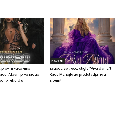
Novosti
a pravim vukovima
Estrada se trese, stigla “Prva dama”!
tradu! Album prvenac za
Rade Manojlović predstavlja novi
borio rekord u
album!