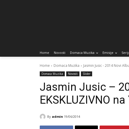
Home
Novosti
Domaca Muzika
Emisije
Serij
Home
Domaca Muzika
Jasmin Jusic - 2014 Novi A
Domaca Muzika
Novosti
Slider
Jasmin Jusic – 2
EKSKLUZIVNO na 
By
admin
19/06/2014