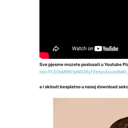
Sve pjesme mozete poslusati u Youtube Pl
list=PLD2kMWK1pND2RyTEbhjo3siutsRaKI
a i skinuti besplatno u nasoj download sekci