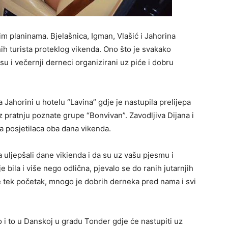
 planinama. Bjelašnica, Igman, Vlašić i Jahorina
nih turista proteklog vikenda. Ono što je svakako
su i večernji derneci organizirani uz piće i dobru
Jahorini u hotelu “Lavina” gdje je nastupila prelijepa
z pratnju poznate grupe “Bonvivan”. Zavodljiva Dijana i
a posjetilaca oba dana vikenda.
ma uljepšali dane vikienda i da su uz vašu pjesmu i
 bila i više nego odlična, pjevalo se do ranih jutarnjih
e tek početak, mnogo je dobrih derneka pred nama i svi
 i to u Danskoj u gradu Tonder gdje će nastupiti uz