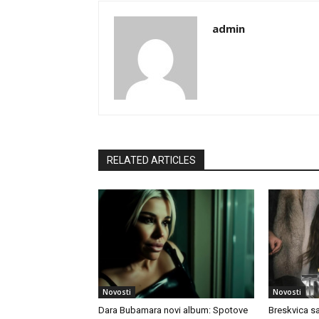
admin
RELATED ARTICLES
Novosti
Novosti
Dara Bubamara novi album: Spotove
Breskvica s