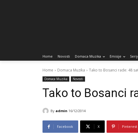
Home
Novosti
Domaca Muzika
Emisije
Serij
Home
Domaca Muzika
Tako to Bosanci rade: 48 sa
Domaca Muzika
Novosti
Tako to Bosanci ra
By
admin
16/12/2014
Facebook
X
Pinterest