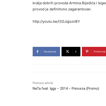
kralja dobrih provoda Armina Bijedića i le
provod je definitivno zagarantovan.
http://youtu.be/I3GJqjsznBY
Facebook
X
Pinterest
Previous article
NaTa feat. Iggy – 2014 – Princeza (Promo)