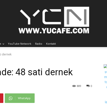
e
YouTube Network
Radio
Kontakt
ti dernek
de: 48 sati dernek
889
0
WhatsApp