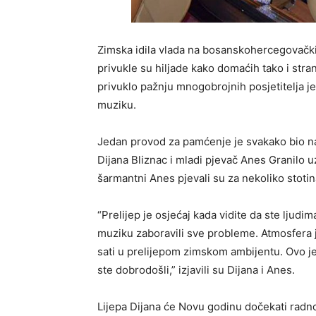
Zimska idila vlada na bosanskohercegovačkim
privukle su hiljade kako domaćih tako i stra
privuklo pažnju mnogobrojnih posjetitelja je
muziku.
Jedan provod za pamćenje je svakako bio na 
Dijana Bliznac i mladi pjevač Anes Granilo u
šarmantni Anes pjevali su za nekoliko stotin
“Prelijep je osjećaj kada vidite da ste ljudi
muziku zaboravili sve probleme. Atmosfera je
sati u prelijepom zimskom ambijentu. Ovo j
ste dobrodošli,” izjavili su Dijana i Anes.
Lijepa Dijana će Novu godinu dočekati radno