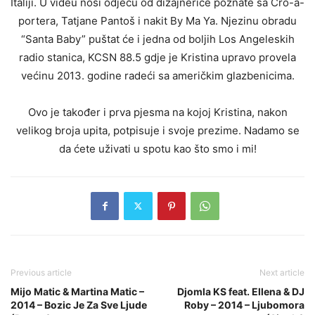
Italiji. U videu nosi odjeću od dizajnerice poznate sa Cro-a-
portera, Tatjane Pantoš i nakit By Ma Ya. Njezinu obradu
“Santa Baby” puštat će i jedna od boljih Los Angeleskih
radio stanica, KCSN 88.5 gdje je Kristina upravo provela
većinu 2013. godine radeći sa američkim glazbenicima.
Ovo je također i prva pjesma na kojoj Kristina, nakon
velikog broja upita, potpisuje i svoje prezime. Nadamo se
da ćete uživati u spotu kao što smo i mi!
Previous article
Next article
Mijo Matic & Martina Matic –
Djomla KS feat. Ellena & DJ
2014 – Bozic Je Za Sve Ljude
Roby – 2014 – Ljubomora