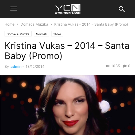
Home
Domaca Muzika
Kristina Vukas – 2014 – Santa Baby (Promo)
Domaca Muzika
Novosti
Slider
Kristina Vukas – 2014 – Santa
Baby (Promo)
1035
0
By
admin
-
18/12/2014