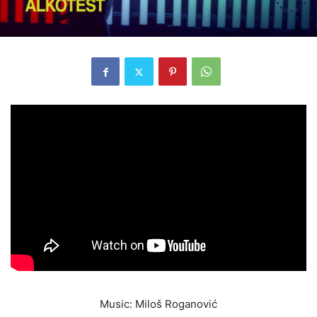
Music: Miloš Roganović