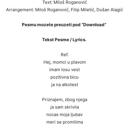
Text: Miloš Roganović
Arrangement: Miloš Roganović, Filip Miletić, Dušan Alagić
Pesmu mozete preuzeti pod “Download”
Tekst Pesme / Lyrics.
Ref.
Hej, momci u plavom
imam losu vest
pozitivna bicu
ja na alkotest
Priznajem, zbog njega
ja sam skrivila
nocas moja ljubav
meri se promilima