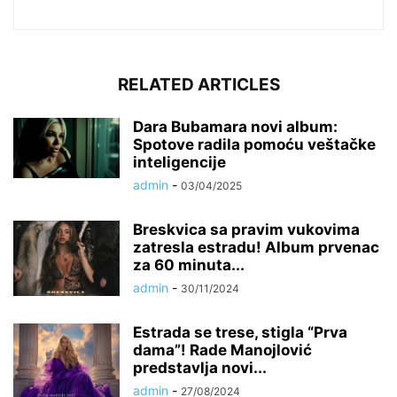
RELATED ARTICLES
Dara Bubamara novi album:
Spotove radila pomoću veštačke
inteligencije
admin
-
03/04/2025
Breskvica sa pravim vukovima
zatresla estradu! Album prvenac
za 60 minuta...
admin
-
30/11/2024
Estrada se trese, stigla “Prva
dama”! Rade Manojlović
predstavlja novi...
admin
-
27/08/2024