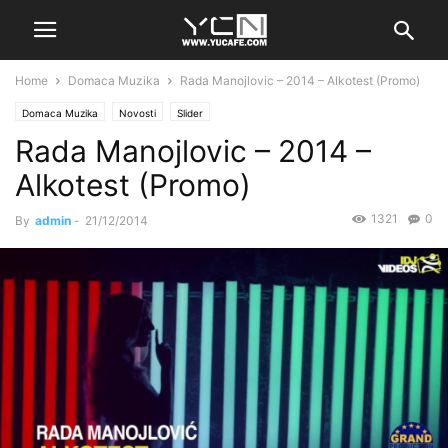
Home
Domaca Muzika
Rada Manojlovic – 2014 – Alkotest (Promo)
Domaca Muzika
Novosti
Slider
Rada Manojlovic – 2014 –
Alkotest (Promo)
1321
0
By
admin
-
21/12/2014