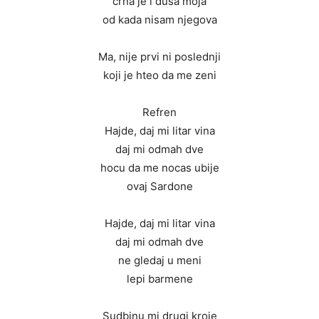
crna je i dusa moja
od kada nisam njegova
Ma, nije prvi ni poslednji
koji je hteo da me zeni
Refren
Hajde, daj mi litar vina
daj mi odmah dve
hocu da me nocas ubije
ovaj Sardone
Hajde, daj mi litar vina
daj mi odmah dve
ne gledaj u meni
lepi barmene
Sudbinu mi drugi kroje