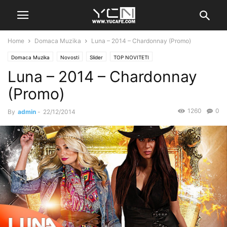
Home
Domaca Muzika
Luna – 2014 – Chardonnay (Promo)
Domaca Muzika
Novosti
Slider
TOP NOVITETI
Luna – 2014 – Chardonnay
(Promo)
1260
0
By
admin
-
22/12/2014