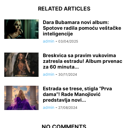
RELATED ARTICLES
Dara Bubamara novi album:
Spotove radila pomoću veštačke
inteligencije
admin
-
03/04/2025
Breskvica sa pravim vukovima
zatresla estradu! Album prvenac
za 60 minuta...
admin
-
30/11/2024
Estrada se trese, stigla “Prva
dama”! Rade Manojlović
predstavlja novi...
admin
-
27/08/2024
NO COMMENTS