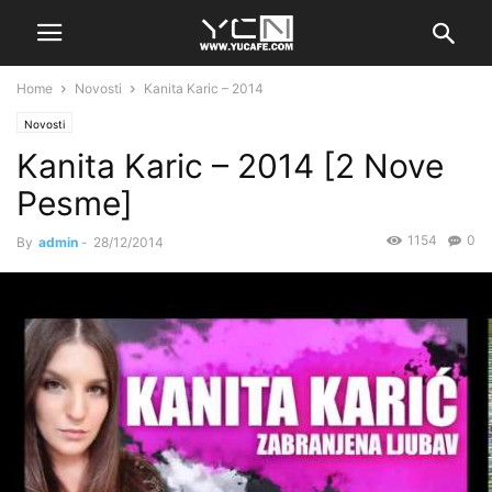
Home
Novosti
Kanita Karic – 2014
Novosti
Kanita Karic – 2014 [2 Nove
Pesme]
1154
0
By
admin
-
28/12/2014