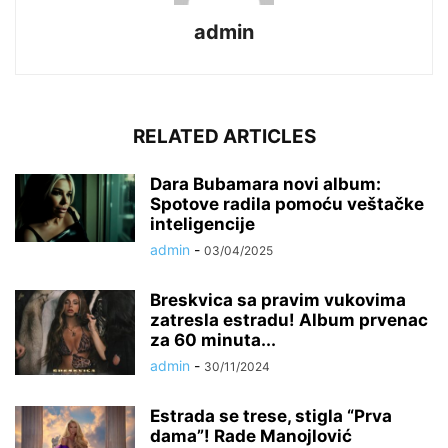
admin
RELATED ARTICLES
Dara Bubamara novi album:
Spotove radila pomoću veštačke
inteligencije
admin
-
03/04/2025
Breskvica sa pravim vukovima
zatresla estradu! Album prvenac
za 60 minuta...
admin
-
30/11/2024
Estrada se trese, stigla “Prva
dama”! Rade Manojlović