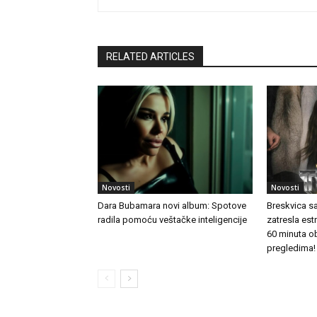
RELATED ARTICLES
Novosti
Novosti
Dara Bubamara novi album: Spotove
Breskvica s
radila pomoću veštačke inteligencije
zatresla es
60 minuta o
pregledima!