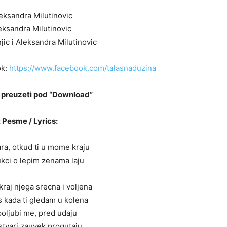
eksandra Milutinovic
leksandra Milutinovic
jic i Aleksandra Milutinovic
k:
https://www.facebook.com/talasnaduzina
preuzeti pod “Download”
 Pesme / Lyrics:
tara, otkud ti u mome kraju
ukci o lepim zenama laju
kraj njega srecna i voljena
is kada ti gledam u kolena
poljubi me, pred udaju
stvari zauvek progutaju