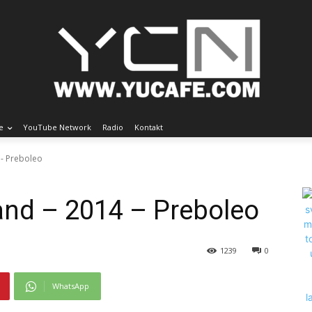
e
YouTube Network
Radio
Kontakt
 - Preboleo
and – 2014 – Preboleo
1239
0
WhatsApp