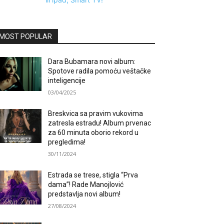
MOST POPULAR
Dara Bubamara novi album:
Spotove radila pomoću veštačke
inteligencije
03/04/2025
Breskvica sa pravim vukovima
zatresla estradu! Album prvenac
za 60 minuta oborio rekord u
pregledima!
30/11/2024
Estrada se trese, stigla “Prva
dama”! Rade Manojlović
predstavlja novi album!
27/08/2024