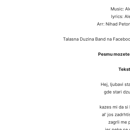
Music: Al
lyrics: A
Arr: Nihad Peton
Talasna Duzina Band na Faceboo
Pesmu mozete 
Tekst
Hej, ljubavi s
gde stari dz
kazes mi da si 
al’ jos zadrht
zagrli me 
jer neke se 