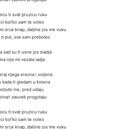
bicu ti svat pruzicu ruku
ci kol’ko sam te voleo
mi srce knap, daljine jos me vuku
 ti put, sve sam preboleo
ra sad su ti usne jos sladje
edna nije mi vezala ladje
kraj njega srecna i voljena
is kada ti gledam u kolena
poljubi me, pred udaju
stvari zauvek progutaju
bicu ti svat pruzicu ruku
ci kol’ko sam te voleo
mi srce knap, daljine jos me vuku