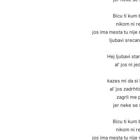
Bicu ti kum 
nikom ni re
jos ima mesta tu nije 
ljubavi srecan
Hej ljubavi sta
al’ jos ni j
kazes mi da si 
al’ jos zadrht
zagrli me 
jer neke se 
Bicu ti kum 
nikom ni re
jos ima mesta tu nije 