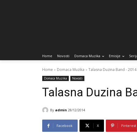
Home
Novosti
Domaca Muzika
Emisije
Serij
Home
Domaca Muzika
Talasna Duzina Band - 2014
Domaca Muzika
Novosti
Talasna Duzina B
By
admin
28/12/2014
Facebook
X
Pinterest