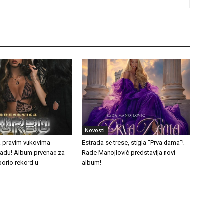
Novosti
a pravim vukovima
Estrada se trese, stigla “Prva dama”!
tradu! Album prvenac za
Rade Manojlović predstavlja novi
borio rekord u
album!