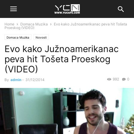
Home
Domaca Muzika
Evo kako Južnoamerikanac peva hit Tošeta
Proeskog (VIDEO)
Domaca Muzika
Novosti
Evo kako Južnoamerikanac
peva hit Tošeta Proeskog
(VIDEO)
992
0
By
admin
-
31/12/2014