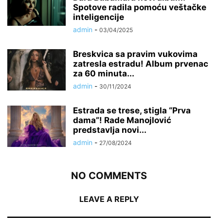
Spotove radila pomoću veštačke
inteligencije
admin
-
03/04/2025
Breskvica sa pravim vukovima
zatresla estradu! Album prvenac
za 60 minuta...
admin
-
30/11/2024
Estrada se trese, stigla “Prva
dama”! Rade Manojlović
predstavlja novi...
admin
-
27/08/2024
NO COMMENTS
LEAVE A REPLY