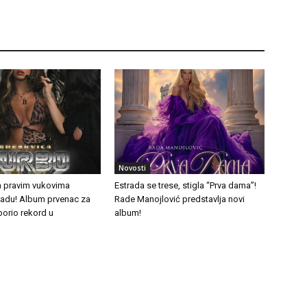
Novosti
a pravim vukovima
Estrada se trese, stigla “Prva dama”!
tradu! Album prvenac za
Rade Manojlović predstavlja novi
borio rekord u
album!