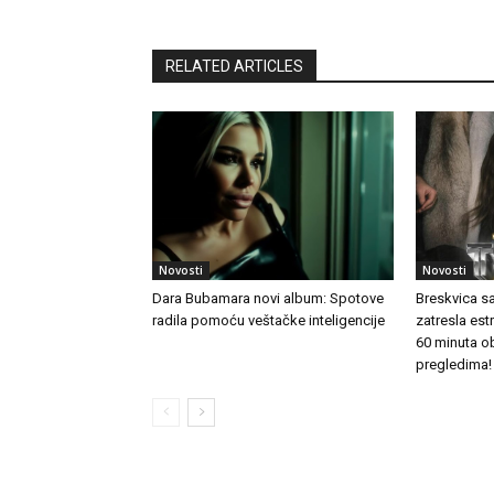
RELATED ARTICLES
Novosti
Novosti
Dara Bubamara novi album: Spotove
Breskvica s
radila pomoću veštačke inteligencije
zatresla es
60 minuta o
pregledima!