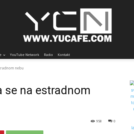
e
YouTube Network
Radio
Kontakt
stradnom nebu
a se na estradnom
958
0