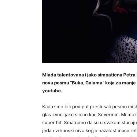
Mlada talentovana i jako simpaticna Petra 
novu pesmu “Buka, Galama” koja za manje 
youtube.
Kada smo bili prvi put preslusali pesmu mis
glas zvuci jako slicno kao Severinin. Mi mo
super hit. Smatramo da su u svakom slucaju 
jedan vrhunski nivo koj je nazalost inace ret