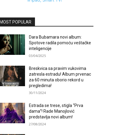
MOST POPULAR
Dara Bubamara novi album:
Spotove radila pomoću veštačke
inteligencije
03/04/2025
Breskvica sa pravim vukovima
zatresla estradu! Album prvenac
za 60 minuta oborio rekord u
pregledima!
30/11/2024
Estrada se trese, stigla “Prva
dama”! Rade Manojlović
predstavlja novi album!
27/08/2024