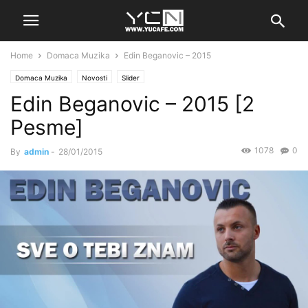
Home
Domaca Muzika
Edin Beganovic – 2015
Domaca Muzika
Novosti
Slider
Edin Beganovic – 2015 [2
Pesme]
1078
0
By
admin
-
28/01/2015