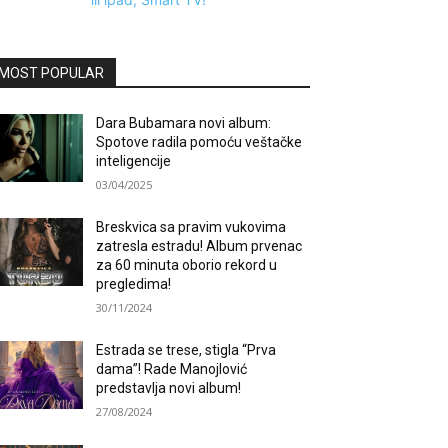
MOST POPULAR
Dara Bubamara novi album:
Spotove radila pomoću veštačke
inteligencije
03/04/2025
Breskvica sa pravim vukovima
zatresla estradu! Album prvenac
za 60 minuta oborio rekord u
pregledima!
30/11/2024
Estrada se trese, stigla “Prva
dama”! Rade Manojlović
predstavlja novi album!
27/08/2024