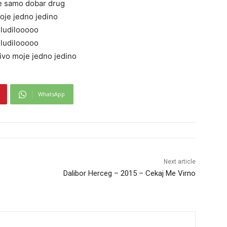
je samo dobar drug
moje jedno jedino
ludilooooo
ludilooooo
ivo moje jedno jedino
WhatsApp
Next article
Dalibor Herceg – 2015 – Cekaj Me Virno