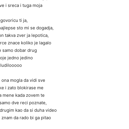
sve i sreca i tuga moja
govoricu ti ja,
najlepse sto mi se dogadja,
on takva zver ja lepotica,
ce znace koliko je lagalo
je samo dobar drug
moje jedno jedino
ludilooooo
 ona mogla da vidi sve
e i zato blokirase me
 na mene kada zovem te
 samo dve reci poznate,
 drugim kao da si duha video
 znam da rado bi ga pitao