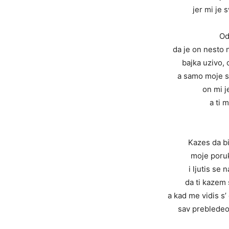
jer mi je 
Od
da je on nesto 
bajka uzivo, 
a samo moje sr
on mi 
a ti 
Kazes da bi
moje poruk
i ljutis se
da ti kazem
a kad me vidis s’
sav prebledeo