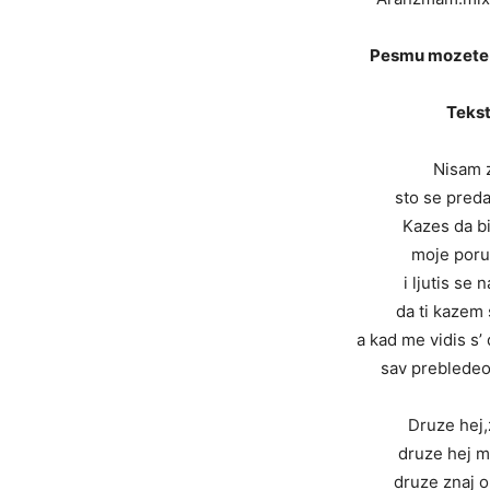
Pesmu mozete 
Tekst
Nisam 
sto se pred
Kazes da bi
moje poruk
i ljutis se
da ti kazem
a kad me vidis s’
sav prebledeo
Druze hej,
druze hej m
druze znaj o