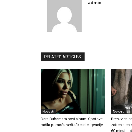
admin
RELATED ARTICLES
Novosti
Novosti
Dara Bubamara novi album: Spotove
Breskvica s
radila pomoću veštačke inteligencije
zatresla es
60 minuta o