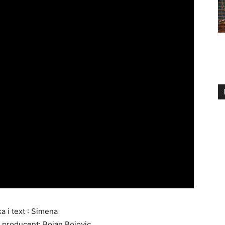
a i text : Simena
producent: Bojan Bojovic