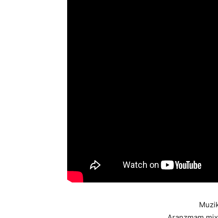
Muzik
Aranzmam.mix.