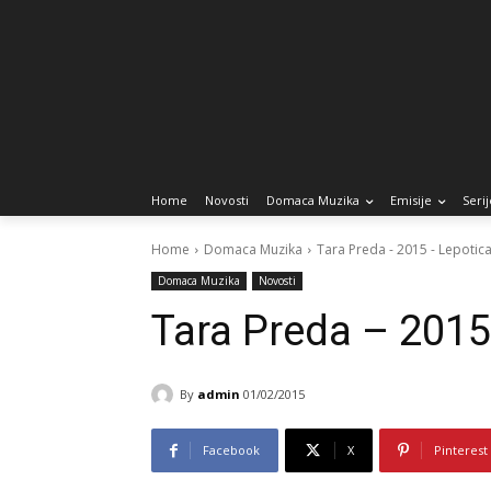
Home
Novosti
Domaca Muzika
Emisije
Serij
Home
Domaca Muzika
Tara Preda - 2015 - Lepotica
Domaca Muzika
Novosti
Tara Preda – 2015 
By
admin
01/02/2015
Facebook
X
Pinterest