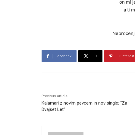
on mi 
a ti 
Neprocenj
Facebook
X
Pinterest
Previous article
Kalamari z novim pevcem in nov single: “Za
Dvajset Let”