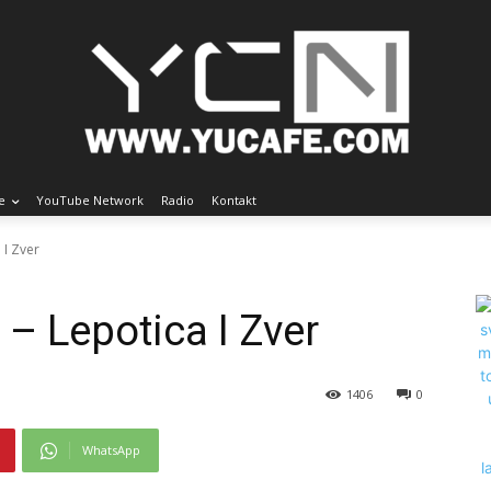
e
YouTube Network
Radio
Kontakt
 I Zver
– Lepotica I Zver
1406
0
WhatsApp