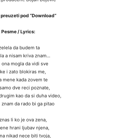
preuzeti pod “Download”
 Pesme / Lyrics:
zelela da budem ta
ala a nisam kriva znam…
 ona mogla da vidi sve
e i zato blokiras me,
 na mene kada zovem te
 samo dve reci poznate,
 drugim kao da si duha video,
 znam da rado bi ga pitao
znas li ko je ova zena,
ene hrani ljubav njena,
na nikad nece biti tvoja,