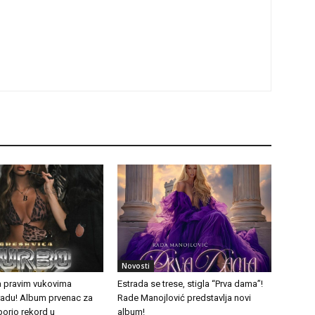
Novosti
a pravim vukovima
Estrada se trese, stigla “Prva dama”!
tradu! Album prvenac za
Rade Manojlović predstavlja novi
borio rekord u
album!