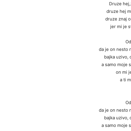
Druze hej,
druze hej m
druze znaj o
jer mi je 
Od
da je on nesto 
bajka uzivo, 
a samo moje sr
on mi 
a ti 
Od
da je on nesto 
bajka uzivo, 
a samo moje sr