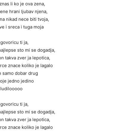
znas li ko je ova zena,
ene hrani ljubav njena,
na nikad nece biti tvoja,
sve i sreca i tuga moja
govoricu ti ja,
najlepse sto mi se dogadja,
on takva zver ja lepotica,
ce znace koliko je lagalo
je samo dobar drug
moje jedno jedino
ludilooooo
govoricu ti ja,
najlepse sto mi se dogadja,
on takva zver ja lepotica,
ce znace koliko je lagalo