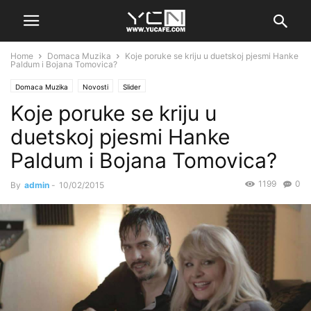
Home
Domaca Muzika
Koje poruke se kriju u duetskoj pjesmi Hanke
Paldum i Bojana Tomovica?
Domaca Muzika
Novosti
Slider
Koje poruke se kriju u
duetskoj pjesmi Hanke
Paldum i Bojana Tomovica?
1199
0
By
admin
-
10/02/2015