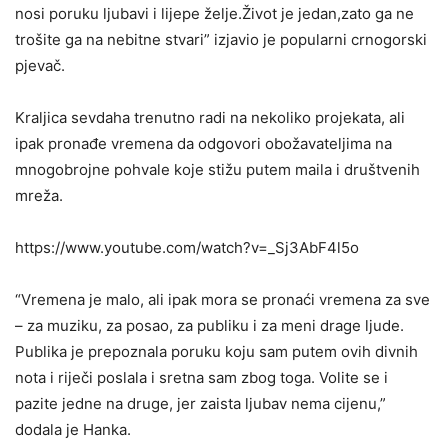
nosi poruku ljubavi i lijepe želje.Život je jedan,zato ga ne
trošite ga na nebitne stvari” izjavio je popularni crnogorski
pjevač.
Kraljica sevdaha trenutno radi na nekoliko projekata, ali
ipak pronađe vremena da odgovori obožavateljima na
mnogobrojne pohvale koje stižu putem maila i društvenih
mreža.
https://www.youtube.com/watch?v=_Sj3AbF4l5o
“Vremena je malo, ali ipak mora se pronaći vremena za sve
– za muziku, za posao, za publiku i za meni drage ljude.
Publika je prepoznala poruku koju sam putem ovih divnih
nota i riječi poslala i sretna sam zbog toga. Volite se i
pazite jedne na druge, jer zaista ljubav nema cijenu,”
dodala je Hanka.