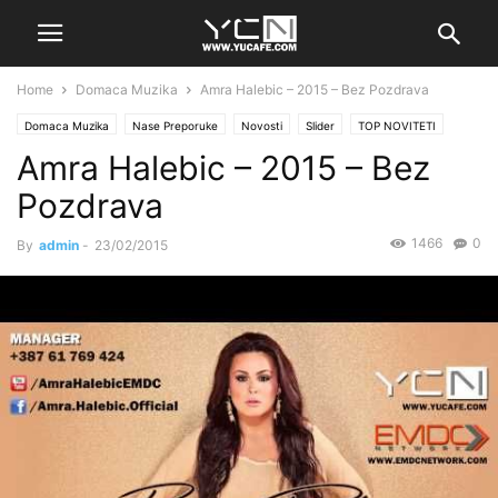
Home
Domaca Muzika
Amra Halebic – 2015 – Bez Pozdrava
Domaca Muzika
Nase Preporuke
Novosti
Slider
TOP NOVITETI
Amra Halebic – 2015 – Bez
Pozdrava
1466
0
By
admin
-
23/02/2015