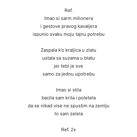
Ref.
Imao si sarm milionera
i gestove pravog kavaljera
ispunio svaku moju tajnu potrebu
Zaspala k’o kraljica u zlatu
ustala sa suzama u blatu
jer tebi je sve
samo za jednu upotrebu
Imao si stila
bacila sam krila i poletela
da se nikad vise ne spustim na zemlju
to sam zelela
Ref. 2x