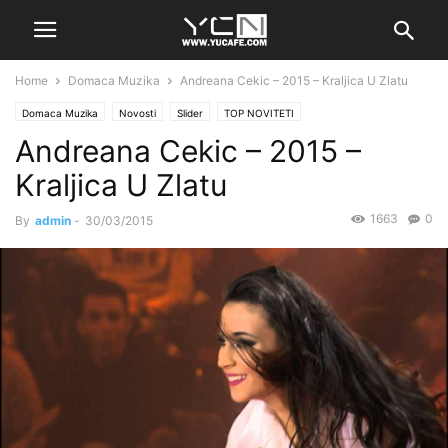
Home
Domaca Muzika
Andreana Cekic – 2015 – Kraljica U Zlatu
Domaca Muzika
Novosti
Slider
TOP NOVITETI
Andreana Cekic – 2015 –
Kraljica U Zlatu
1663
0
By
admin
-
30/03/2015