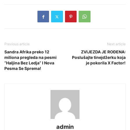
Previous article
Next article
Sandra Afrika preko 12
ZVIJEZDA JE ROĐENA:
miliona pregleda na pesmi
Poslušajte tinejdžerku koja
“Haljina Bez Ledja” I Nova
je pokorila X Factor!
Pesma Se Sprema!
admin