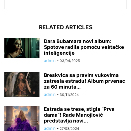
RELATED ARTICLES
Dara Bubamara novi album:
Spotove radila pomoću veštačke
inteligencije
admin
-
03/04/2025
Breskvica sa pravim vukovima
zatresla estradu! Album prvenac
za 60 minuta...
admin
-
30/11/2024
Estrada se trese, stigla “Prva
dama”! Rade Manojlović
predstavlja novi...
admin
-
27/08/2024