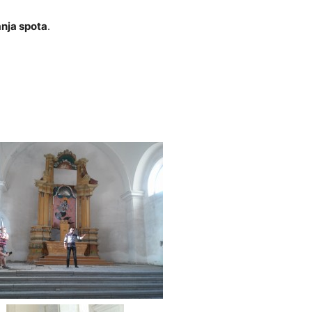
nja spota
.