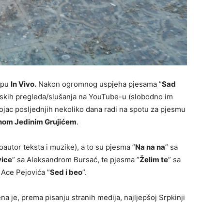
upu
In Vivo.
Nakon ogromnog uspjeha pjesama ”
Sad
onskih pregleda/slušanja na YouTube-u (slobodno im
ojac posljednjih nekoliko dana radi na spotu za pjesmu
nom Jedinim Grujićem
.
koautor teksta i muzike), a to su pjesma ”
Na na na
” sa
vice
” sa Aleksandrom Bursać, te pjesma ”
Želim te
” sa
 Ace Pejovića ”
Sed i beo
”.
 je, prema pisanju stranih medija, najljepšoj Srpkinji