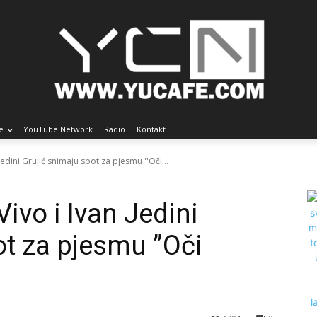
e
YouTube Network
Radio
Kontakt
edini Grujić snimaju spot za pjesmu ''Oči...
ivo i Ivan Jedini
ot za pjesmu ”Oči