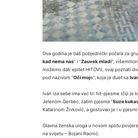
Ova godina je baš pobjednički počela za gr
kad nema nas
“ i ”
Zauvek mladi’
‘, višemili
možemo dati epitet HITOVI), ovaj poznati dv
pod nazivom ”
Oči moj
e”, koja je duet sa
Iva
Ivan iza sebe ima već tri hit-pjesme (čiji je 
Jelenom Gerbec, zatim pjesma ”
Suze kuka
Katarinom Živković, a gostovao je i u pjesmi
Glavna ženska uloga u novom spotu povjerena
na svijetu – Bojani Raonić.