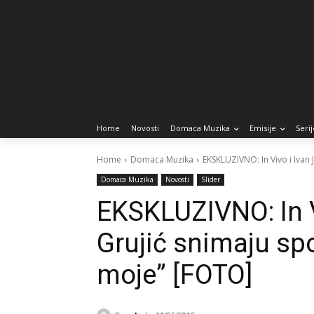
Home
Novosti
Domaca Muzika
Emisije
Serij
Home
Domaca Muzika
EKSKLUZIVNO: In Vivo i Ivan J
Domaca Muzika
Novosti
Slider
EKSKLUZIVNO: In V
Grujić snimaju sp
moje” [FOTO]