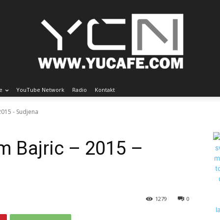
e
YouTube Network
Radio
Kontakt
2015 - Sudjena
m Bajric – 2015 –
1279
0