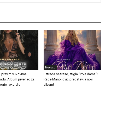
Novosti
a pravim vukovima
Estrada se trese, stigla “Prva dama”!
tradu! Album prvenac za
Rade Manojlović predstavlja novi
borio rekord u
album!