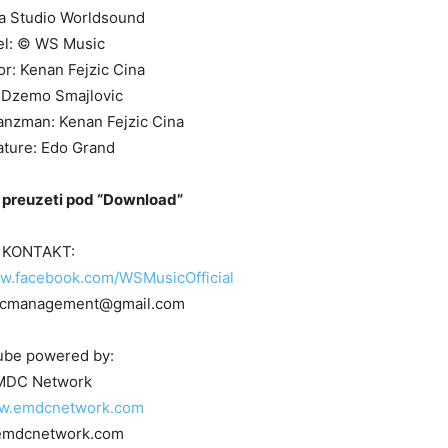
a Studio Worldsound
el: © WS Music
r: Kenan Fejzic Cina
 Dzemo Smajlovic
ranzman: Kenan Fejzic Cina
ature: Edo Grand
preuzeti pod “Download”
KONTAKT:
ww.facebook.com/WSMusicOfficial
sicmanagement@gmail.com
ube powered by:
MDC Network
ww.emdcnetwork.com
emdcnetwork.com