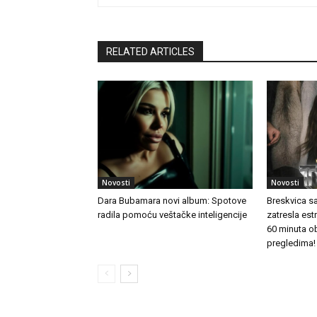
RELATED ARTICLES
Novosti
Novosti
Dara Bubamara novi album: Spotove
Breskvica s
radila pomoću veštačke inteligencije
zatresla es
60 minuta o
pregledima!