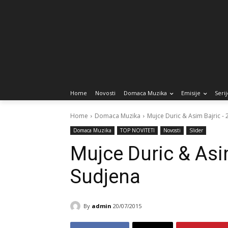
Home
Novosti
Domaca Muzika
Emisije
Serij
Home
Domaca Muzika
Mujce Duric & Asim Bajric - 
Domaca Muzika
TOP NOVITETI
Novosti
Slider
Mujce Duric & Asi
Sudjena
By
admin
20/07/2015