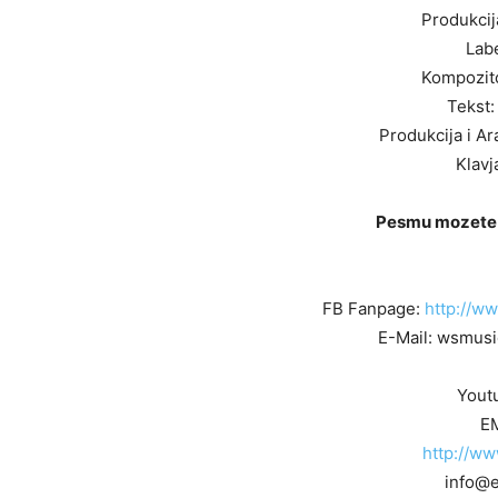
Produkcij
Lab
Kompozito
Tekst:
Produkcija i A
Klavj
Pesmu mozete 
FB Fanpage:
http://w
E-Mail: wsmu
Yout
E
http://w
info@