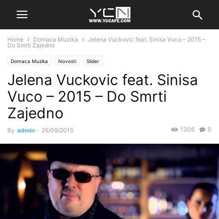
Home
Domaca Muzika
Jelena Vuckovic feat. Sinisa Vuco – 2015 –
Do Smrti Zajedno
Domaca Muzika
Novosti
Slider
Jelena Vuckovic feat. Sinisa
Vuco – 2015 – Do Smrti
Zajedno
1306
0
By
admin
-
25/09/2015