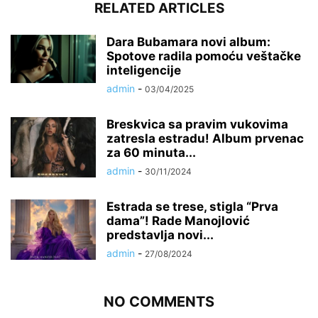
RELATED ARTICLES
Dara Bubamara novi album:
Spotove radila pomoću veštačke
inteligencije
admin
-
03/04/2025
Breskvica sa pravim vukovima
zatresla estradu! Album prvenac
za 60 minuta...
admin
-
30/11/2024
Estrada se trese, stigla “Prva
dama”! Rade Manojlović
predstavlja novi...
admin
-
27/08/2024
NO COMMENTS