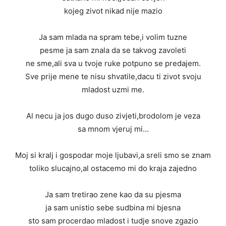
kojeg zivot nikad nije mazio
Ja sam mlada na spram tebe,i volim tuzne
pesme ja sam znala da se takvog zavoleti
ne sme,ali sva u tvoje ruke potpuno se predajem.
Sve prije mene te nisu shvatile,dacu ti zivot svoju
mladost uzmi me.
Al necu ja jos dugo duso zivjeti,brodolom je veza
sa mnom vjeruj mi…
Moj si kralj i gospodar moje ljubavi,a sreli smo se znam
toliko slucajno,al ostacemo mi do kraja zajedno
Ja sam tretirao zene kao da su pjesma
ja sam unistio sebe sudbina mi bjesna
sto sam procerdao mladost i tudje snove zgazio