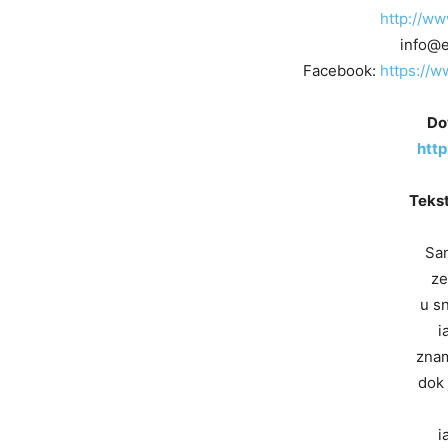
http://w
info@
Facebook:
https://
Do
http
Tekst
San
ze
u sn
i
zna
dok 
i