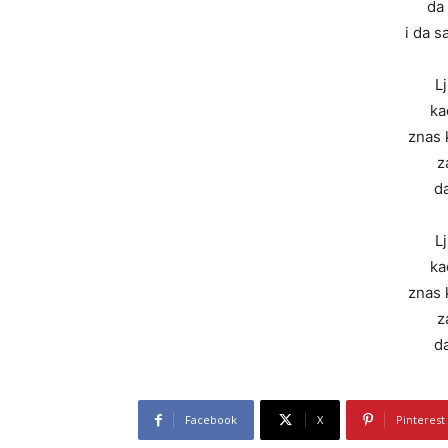
da
i da 
L
ka
znas 
z
da
L
ka
znas 
z
da
Facebook
X
Pinterest