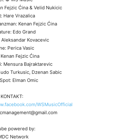
 Fejzic Ćina & Velid Nukicic
: Hare Vrazalica
ranzman: Kenan Fejzic Ćina
ature: Edo Grand
 Aleksandar Kovacevic
ine: Perica Vasic
 Kenan Fejzic Ćina
i: Mensura Bajraktarevic
Sudo Turkusic, Dzenan Sabic
Spot: Elman Omic
KONTAKT:
ww.facebook.com/WSMusicOfficial
sicmanagement@gmail.com
ube powered by:
MDC Network