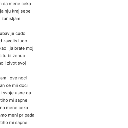
m da mene ceka
ja nju kraj sebe
zanisljam
jubav je cudo
d zavolis ludo
kao i ja brate moj
a tu bi zenuo
o i zivot svoj
am i ove noci
an ce mii doci
i svoje usne da
 tiho mi sapne
 na mene ceka
samo meni pripada
 tiho mi sapne