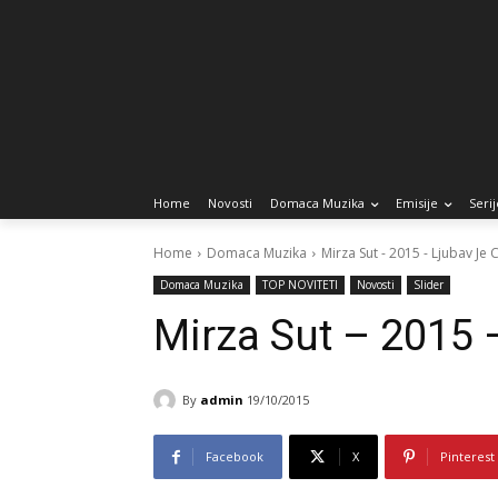
Home
Novosti
Domaca Muzika
Emisije
Serij
Home
Domaca Muzika
Mirza Sut - 2015 - Ljubav Je
Domaca Muzika
TOP NOVITETI
Novosti
Slider
Mirza Sut – 2015 
By
admin
19/10/2015
Facebook
X
Pinterest