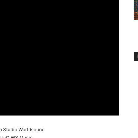
a Studio Worldsound
el: © WS Music