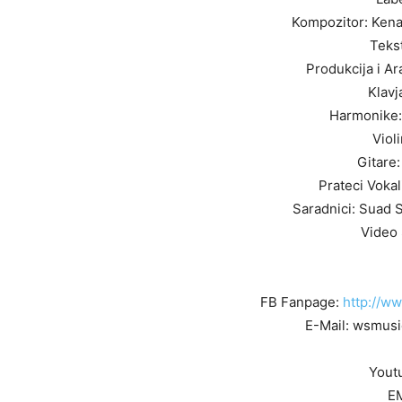
Kompozitor: Kenan
Tekst
Produkcija i A
Klavj
Harmonike:
Viol
Gitare:
Prateci Vokal
Saradnici: Suad 
Video 
FB Fanpage:
http://w
E-Mail: wsmu
Yout
E