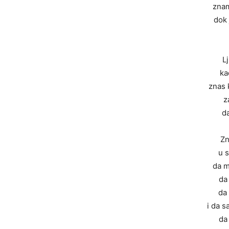
zna
dok 
L
ka
znas 
z
da
Zn
u s
da m
da
da
i da 
da