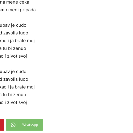
 na mene ceka
samo meni pripada
jubav je cudo
d zavolis ludo
kao i ja brate moj
a tu bi zenuo
o i zivot svoj
jubav je cudo
d zavolis ludo
kao i ja brate moj
a tu bi zenuo
o i zivot svoj
WhatsApp