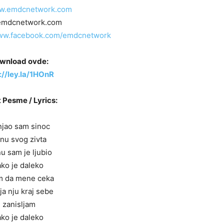
ww.emdcnetwork.com
emdcnetwork.com
www.facebook.com/emdcnetwork
wnload ovde:
://ley.la/1HOnR
 Pesme / Lyrics:
jao sam sinoc
nu svog zivta
u sam je ljubio
ako je daleko
m da mene ceka
ja nju kraj sebe
zanisljam
ako je daleko