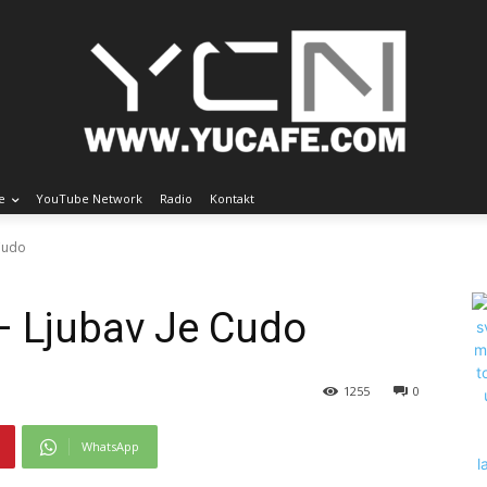
e
YouTube Network
Radio
Kontakt
 Cudo
– Ljubav Je Cudo
1255
0
WhatsApp