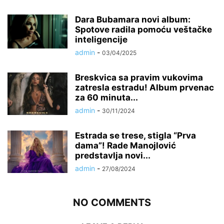
Dara Bubamara novi album:
Spotove radila pomoću veštačke
inteligencije
admin
-
03/04/2025
Breskvica sa pravim vukovima
zatresla estradu! Album prvenac
za 60 minuta...
admin
-
30/11/2024
Estrada se trese, stigla “Prva
dama”! Rade Manojlović
predstavlja novi...
admin
-
27/08/2024
NO COMMENTS