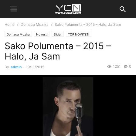
Home
Domaca Muzika
Sako Polumenta – 2015 – Halo, Ja Sam
Domaca Muzika
Novosti
Slider
TOP NOVITETI
Sako Polumenta – 2015 –
Halo, Ja Sam
1251
0
By
admin
-
19/11/2015