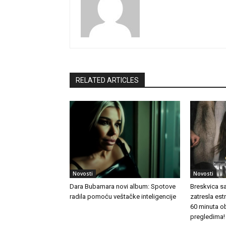
RELATED ARTICLES
Novosti
Novosti
Dara Bubamara novi album: Spotove
Breskvica s
radila pomoću veštačke inteligencije
zatresla es
60 minuta o
pregledima!