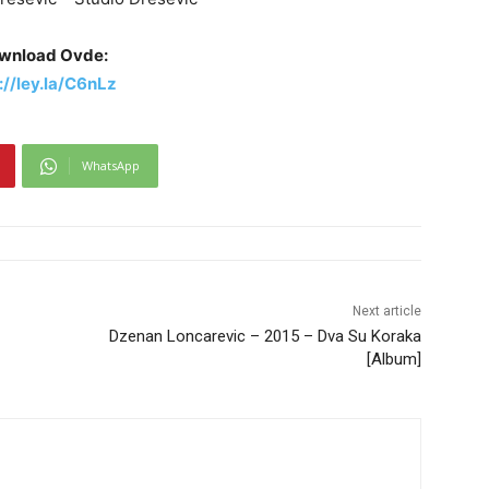
wnload Ovde:
://ley.la/C6nLz
WhatsApp
Next article
Dzenan Loncarevic – 2015 – Dva Su Koraka
[Album]