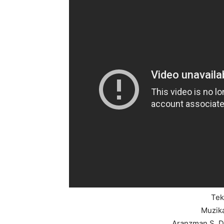
Tek
Muzika
Aranzman S. D