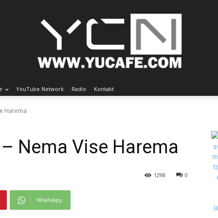
e
YouTube Network
Radio
Kontakt
ise Harema
15 – Nema Vise Harema
1298
0
WhatsApp