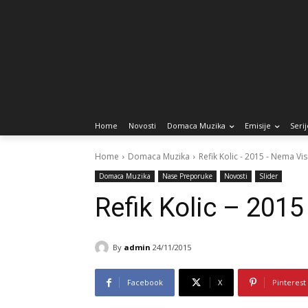
Home
Novosti
Domaca Muzika
Emisije
Serij
Home
Domaca Muzika
Refik Kolic - 2015 - Nema V
Domaca Muzika
Nase Preporuke
Novosti
Slider
Refik Kolic – 20
By
admin
24/11/2015
Facebook
X
Pinterest