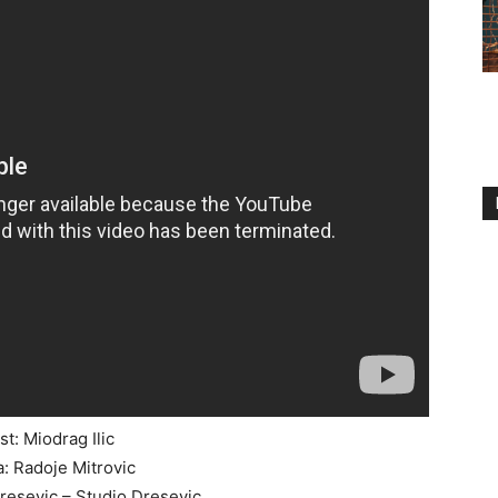
st: Miodrag Ilic
: Radoje Mitrovic
resevic – Studio Dresevic