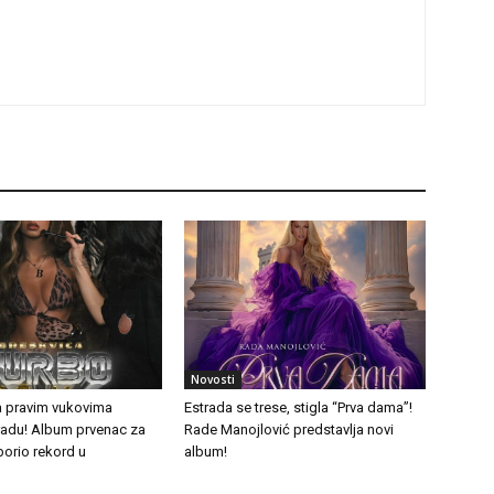
Novosti
a pravim vukovima
Estrada se trese, stigla “Prva dama”!
tradu! Album prvenac za
Rade Manojlović predstavlja novi
borio rekord u
album!