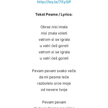
http://ley.la/7XyQP
Tekst Pesme / Lyrics:
Obraz nisi imala
nisi znala voleti
vatrom si se igrala
u vatri ćeš goreti
vatrom si se igrala
u vatri ćeš goreti
Pevam pevam svako veče
da mi pesme leče
razbolelo srce moje
od nevere tvoje
Pevam pevam