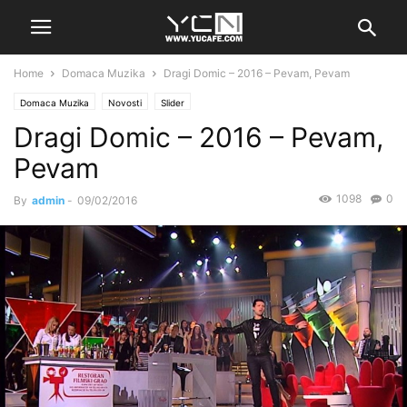
Home
Domaca Muzika
Dragi Domic – 2016 – Pevam, Pevam
Domaca Muzika
Novosti
Slider
Dragi Domic – 2016 – Pevam,
Pevam
1098
0
By
admin
-
09/02/2016