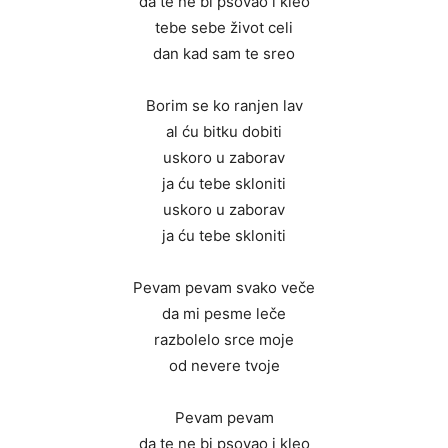
da te ne bi psovao i kleo
tebe sebe život celi
dan kad sam te sreo
Borim se ko ranjen lav
al ću bitku dobiti
uskoro u zaborav
ja ću tebe skloniti
uskoro u zaborav
ja ću tebe skloniti
Pevam pevam svako veče
da mi pesme leče
razbolelo srce moje
od nevere tvoje
Pevam pevam
da te ne bi psovao i kleo