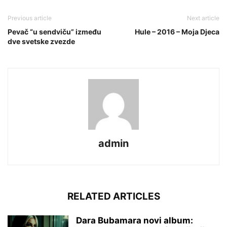
Previous article
Next article
Pevač “u sendviču” između
Hule – 2016 – Moja Djeca
dve svetske zvezde
admin
RELATED ARTICLES
Dara Bubamara novi album: