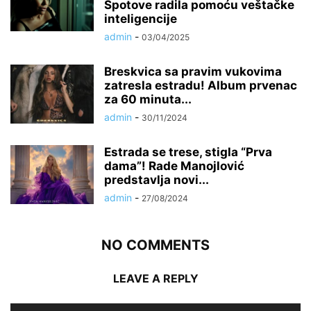
Spotove radila pomoću veštačke
inteligencije
admin
-
03/04/2025
Breskvica sa pravim vukovima
zatresla estradu! Album prvenac
za 60 minuta...
admin
-
30/11/2024
Estrada se trese, stigla “Prva
dama”! Rade Manojlović
predstavlja novi...
admin
-
27/08/2024
NO COMMENTS
LEAVE A REPLY