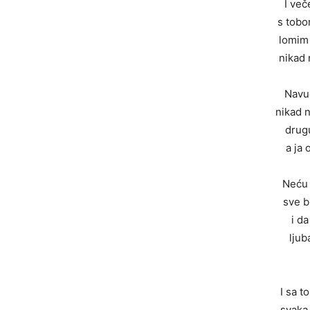
I več
s tobo
lomim 
nikad 
Navu
nikad n
drugu
a ja 
Neću 
sve b
i d
ljub
I sa 
svaka