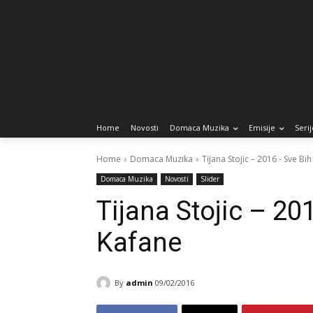
Home
Novosti
Domaca Muzika
Emisije
Serij
Home
Domaca Muzika
Tijana Stojic – 2016 - Sve Bi
Domaca Muzika
Novosti
Slider
Tijana Stojic – 20
Kafane
By
admin
09/02/2016