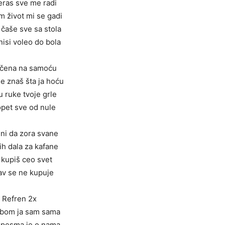
eras sve me radi
m život mi se gadi
čaše sve sa stola
nisi voleo do bola
čena na samoću
e znaš šta ja hoću
 ruke tvoje grle
opet sve od nule
ni da zora svane
ih dala za kafane
a kupiš ceo svet
av se ne kupuje
Refren 2x
tobom ja sam sama
 pesma je o nama