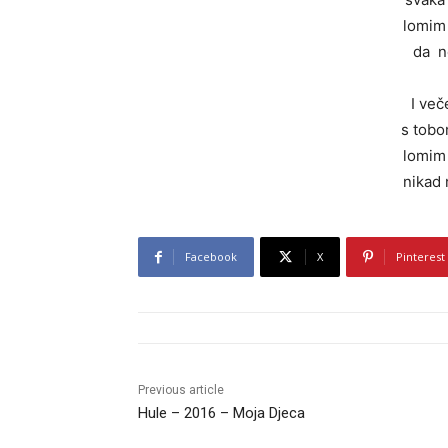
lomim 
da n
I več
s tobo
lomim 
nikad 
Facebook
X
Pinterest
Previous article
Hule – 2016 – Moja Djeca