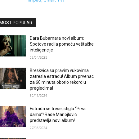
MOST POPULAR
Dara Bubamara novi album:
Spotove radila pomoću veštačke
inteligencije
03/04/2025
Breskvica sa pravim vukovima
zatresla estradu! Album prvenac
za 60 minuta oborio rekord u
pregledima!
30/11/2024
Estrada se trese, stigla “Prva
dama”! Rade Manojlović
predstavlja novi album!
27/08/2024