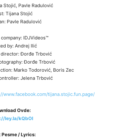
a Stojić, Pavle Radulović
t: Tijana Stojić
n: Pavle Radulović
 company: IDJVideos™
ed by: Andrej Ilić
 director: Đorđe Trbović
hotography: Đorđe Trbović
ction: Marko Todorović, Boris Zec
ntroller: Jelena Trbović
://www.facebook.com/tijana.stojic.fun.page/
wnload Ovde:
://ley.la/kQbOl
 Pesme / Lyrics: