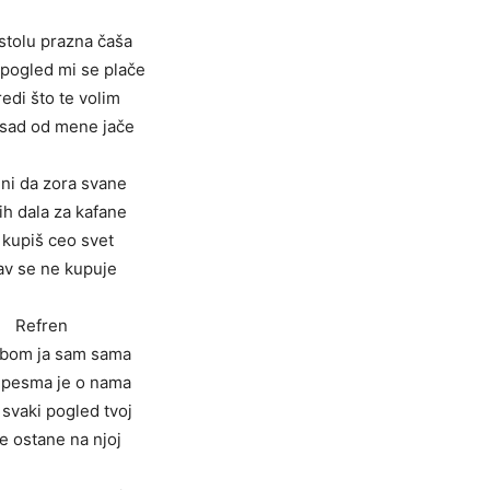
stolu prazna čaša
 pogled mi se plače
redi što te volim
 sad od mene jače
ni da zora svane
ih dala za kafane
a kupiš ceo svet
av se ne kupuje
Refren
tobom ja sam sama
 pesma je o nama
svaki pogled tvoj
e ostane na njoj