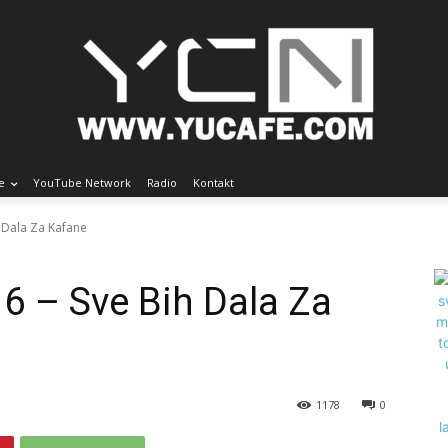
e
YouTube Network
Radio
Kontakt
h Dala Za Kafane
16 – Sve Bih Dala Za
1178
0