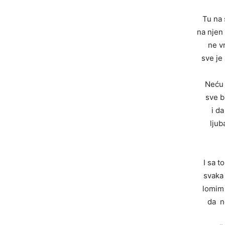
Tu na 
na njen
ne v
sve je
Neću 
sve b
i d
ljub
I sa 
svaka
lomim 
da n