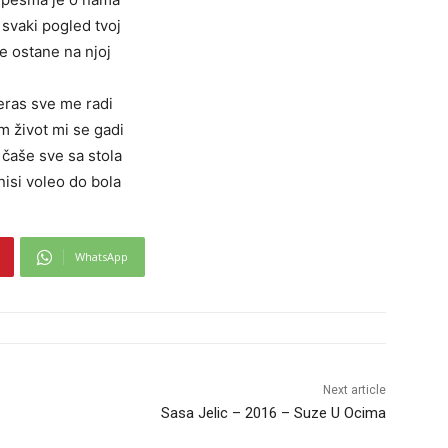
svaki pogled tvoj
e ostane na njoj
eras sve me radi
m život mi se gadi
čaše sve sa stola
nisi voleo do bola
WhatsApp
Next article
Sasa Jelic – 2016 – Suze U Ocima