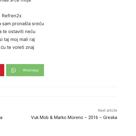
Refren2x
a sam pronašla sreću
a te ostaviti neću
 si taj moj mali raj
ću te voleti znaj
WhatsApp
Next article
ja
Vuk Mob & Marko Moreno – 2016 – Greska