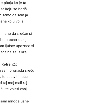
e pitaju ko je ta
za koju se boriš
im samo da sam ja
žena koju voliš
j mene da srećan si
ebe srećna sam ja
om ljubav upoznao si
kada ne želiš kraj
Refren2x
a sam pronašla sreću
a te ostaviti neću
 si taj moj mali raj
ću te voleti znaj
o sam mnoge usne