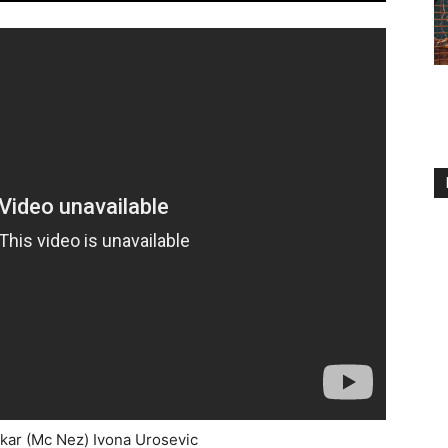
kar (Mc Nez) Ivona Urosevic