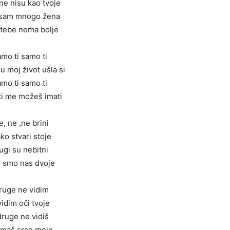
ne nisu kao tvoje
 sam mnogo žena
 tebe nema bolje
mo ti samo ti
u moj život ušla si
mo ti samo ti
ti me možeš imati
e, ne ,ne brini
ko stvari stoje
ugi su nebitni
i smo nas dvoje
druge ne vidim
vidim oči tvoje
 druge ne vidiš
 imaš srce moje