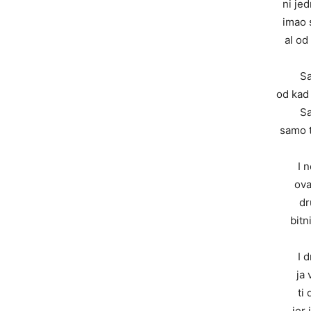
ni jed
imao
al od
Sa
od kad 
Sa
samo 
I n
ova
dr
bitn
I 
ja 
ti
jer