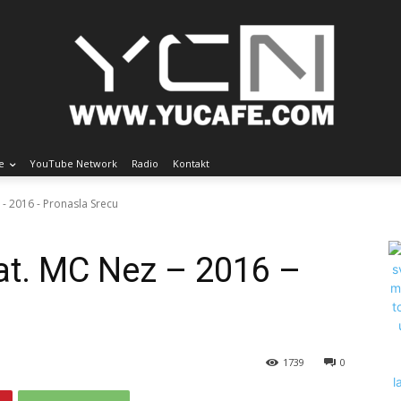
e
YouTube Network
Radio
Kontakt
 - 2016 - Pronasla Srecu
eat. MC Nez – 2016 –
1739
0