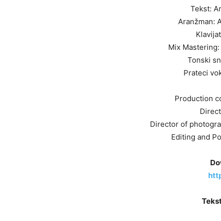
Tekst: A
Aranžman: A
Klavija
Mix Masterin
Tonski sn
Prateci vo
Production 
Direc
Director of photogra
Editing and P
Do
htt
Tekst