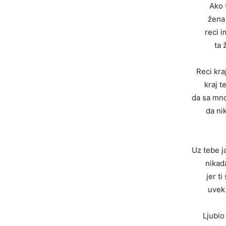
Ako t
žena 
reci 
ta 
Reci kra
kraj t
da sa mn
da ni
Uz tebe j
nikad
jer ti
uvek 
Ljubi