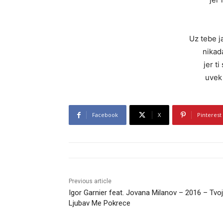
Uz tebe j
nikad
jer ti
uvek 
Facebook
X
Pinterest
Previous article
Igor Garnier feat. Jovana Milanov – 2016 – Tvo
Ljubav Me Pokrece