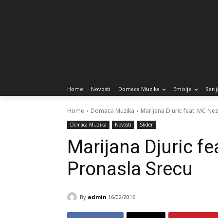
Home
Novosti
Domaca Muzika
Emisije
Serij
Home
Domaca Muzika
Marijana Djuric feat. MC Nez
Domaca Muzika
Novosti
Slider
Marijana Djuric f
Pronasla Srecu
By
admin
16/02/2016