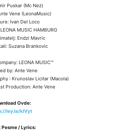
mir Puskar (Mc Nez)
nte Vene (LeonaMusic)
ture: Ivan Del Loco
g: LEONA MUSIC HAMBURG
imatelj: Endzi Mavric
kali: Suzana Brankovic
company: LEONA MUSIC™
ted by: Ante Vene
phy : Krunoslav Licitar (Macola)
ost Production: Ante Vene
wnload Ovde:
p://ley.la/klVyt
 Pesme / Lyrics: