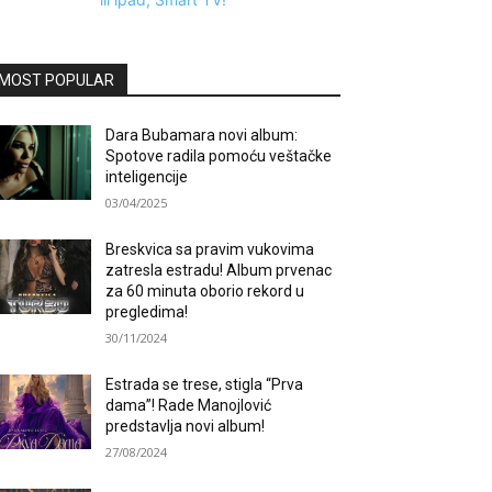
MOST POPULAR
Dara Bubamara novi album:
Spotove radila pomoću veštačke
inteligencije
03/04/2025
Breskvica sa pravim vukovima
zatresla estradu! Album prvenac
za 60 minuta oborio rekord u
pregledima!
30/11/2024
Estrada se trese, stigla “Prva
dama”! Rade Manojlović
predstavlja novi album!
27/08/2024