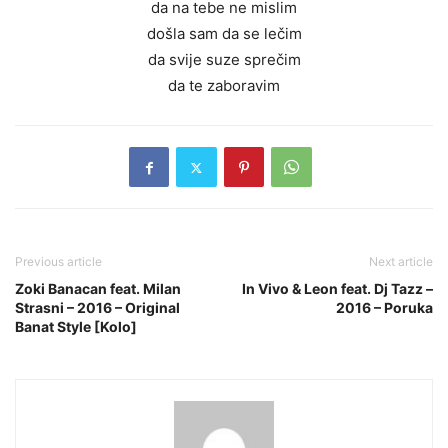
da na tebe ne mislim
došla sam da se lečim
da svije suze sprečim
da te zaboravim
Previous article
Next article
Zoki Banacan feat. Milan
In Vivo & Leon feat. Dj Tazz –
Strasni – 2016 – Original
2016 – Poruka
Banat Style [Kolo]