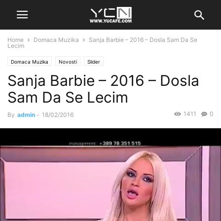
Home
Domaca Muzika
Sanja Barbie – 2016 – Dosla Sam Da Se
Lecim
Domaca Muzika
Novosti
Slider
Sanja Barbie – 2016 – Dosla
Sam Da Se Lecim
1411
0
By
admin
-
18/02/2016