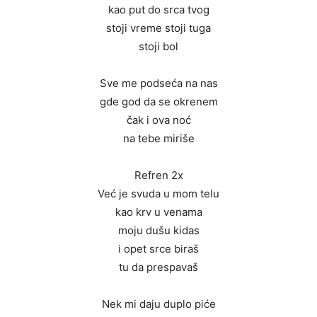
kao put do srca tvog
stoji vreme stoji tuga
stoji bol
Sve me podseća na nas
gde god da se okrenem
čak i ova noć
na tebe miriše
Refren 2x
Već je svuda u mom telu
kao krv u venama
moju dušu kidas
i opet srce biraš
tu da prespavaš
Nek mi daju duplo piće