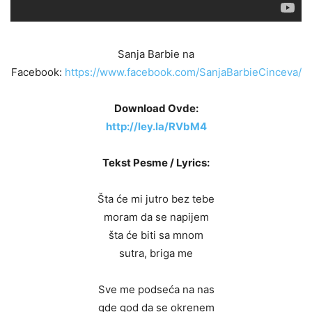
Sanja Barbie na
Facebook:
https://www.facebook.com/SanjaBarbieCinceva/
Download Ovde:
http://ley.la/RVbM4
Tekst Pesme / Lyrics:
Šta će mi jutro bez tebe
moram da se napijem
šta će biti sa mnom
sutra, briga me
Sve me podseća na nas
gde god da se okrenem