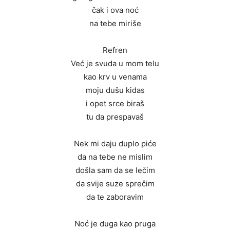
čak i ova noć
na tebe miriše
Refren
Već je svuda u mom telu
kao krv u venama
moju dušu kidas
i opet srce biraš
tu da prespavaš
Nek mi daju duplo piće
da na tebe ne mislim
došla sam da se lečim
da svije suze sprečim
da te zaboravim
Noć je duga kao pruga