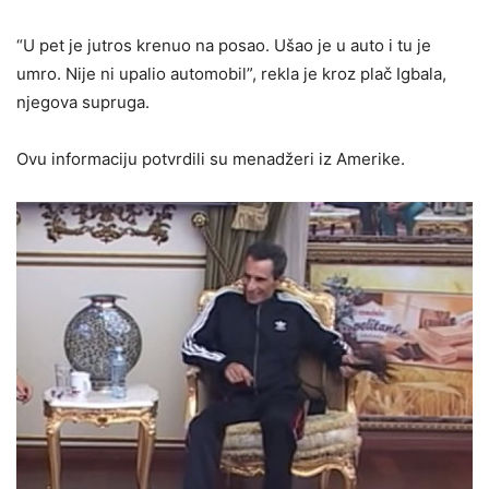
“U pet je jutros krenuo na posao. Ušao je u auto i tu je
umro. Nije ni upalio automobil”, rekla je kroz plač Igbala,
njegova supruga.
Ovu informaciju potvrdili su menadžeri iz Amerike.