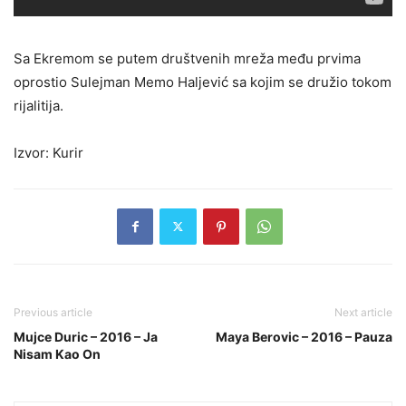
Sa Ekremom se putem društvenih mreža među prvima
oprostio Sulejman Memo Haljević sa kojim se družio tokom
rijalitija.
Izvor: Kurir
Previous article
Next article
Mujce Duric – 2016 – Ja
Maya Berovic – 2016 – Pauza
Nisam Kao On