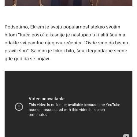
Podsetimo, Ekrem je svoju popularnost stekao svojim
hitom “Kuća pos’o” a kasnije je nastupao u rijaliti šouima
odakle svi pamtne njegovu rečenicu “Ovde smo da bismo
pravili šou”. Sa njim je tako i bilo, šou i legendarne scene
gde god da se pojavi.