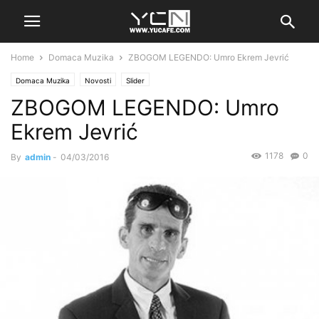
Home
Domaca Muzika
ZBOGOM LEGENDO: Umro Ekrem Jevrić
Domaca Muzika
Novosti
Slider
ZBOGOM LEGENDO: Umro
Ekrem Jevrić
1178
0
By
admin
-
04/03/2016