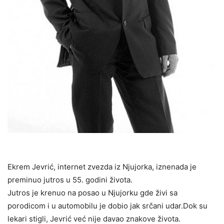
Ekrem Jevrić, internet zvezda iz Njujorka, iznenada je
preminuo jutros u 55. godini života.
Jutros je krenuo na posao u Njujorku gde živi sa
porodicom i u automobilu je dobio jak srčani udar.Dok su
lekari stigli, Jevrić već nije davao znakove života.