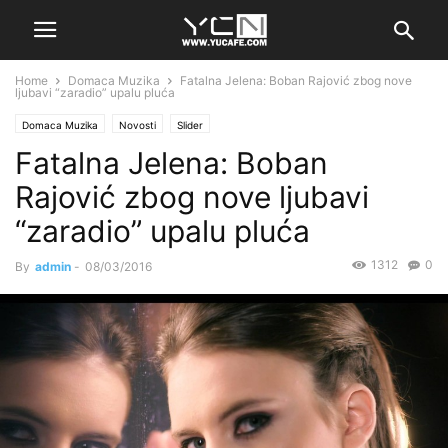
Home
Domaca Muzika
Fatalna Jelena: Boban Rajović zbog nove
ljubavi “zaradio” upalu pluća
Domaca Muzika
Novosti
Slider
Fatalna Jelena: Boban
Rajović zbog nove ljubavi
“zaradio” upalu pluća
1312
0
By
admin
-
08/03/2016