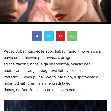
Pevač Boban Rajović je zbog ljubavi radio mnoge stvari:
bavio se sumnjivim poslovima, s druge
strane zakona, hapsila ga interventna, skakao bez
padobrana a sad je, zbog nove ljubavi, zamalo
“zaradio” i upalu pluća. Sve to, naravno, u spotovima a
jedan od njih premijerno je predstavio
danas, na Dan žena, kao poklon svim damama.