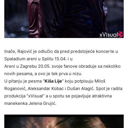
Inače, Rajović je odlučio da pred predstojeće koncerte u
Spaladium areni u Splitu 15.04. i u
Areni u Zagrebu 20.05. svoje fanove obraduje sa nekoliko
novih pesama, a ovo je tek prva u nizu.
U pitanju je pesma “
Kiša Lije
” koju potpisuju Miloš
Roganović, Aleksandar Kobac i Dušan Alagić. Spot je radila
produkcija “xVisual” a u spotu se pojavljuje atraktivna
manekenka Jelena Grujić.