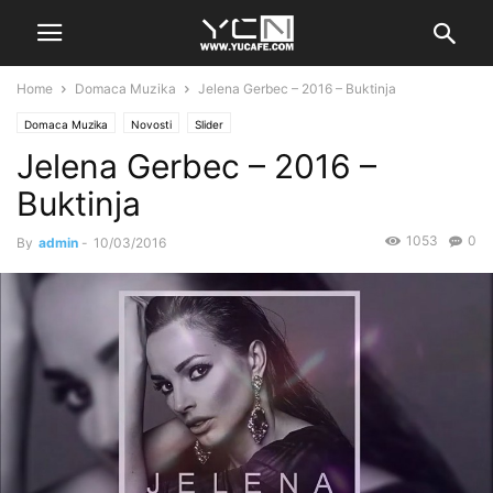
Home
Domaca Muzika
Jelena Gerbec – 2016 – Buktinja
Domaca Muzika
Novosti
Slider
Jelena Gerbec – 2016 –
Buktinja
1053
0
By
admin
-
10/03/2016