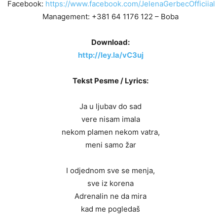
Facebook:
https://www.facebook.com/JelenaGerbecOfficiial
Management: +381 64 1176 122 – Boba
Download:
http://ley.la/vC3uj
Tekst Pesme / Lyrics:
Ja u ljubav do sad
vere nisam imala
nekom plamen nekom vatra,
meni samo žar
I odjednom sve se menja,
sve iz korena
Adrenalin ne da mira
kad me pogledaš