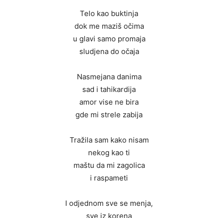
Telo kao buktinja
dok me maziš očima
u glavi samo promaja
sludjena do očaja
Nasmejana danima
sad i tahikardija
amor vise ne bira
gde mi strele zabija
Tražila sam kako nisam
nekog kao ti
maštu da mi zagolica
i raspameti
I odjednom sve se menja,
sve iz korena