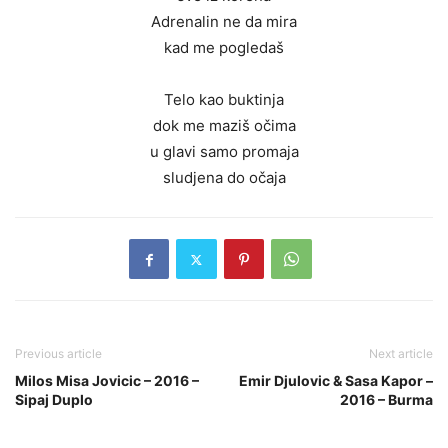
Adrenalin ne da mira
kad me pogledaš
Telo kao buktinja
dok me maziš očima
u glavi samo promaja
sludjena do očaja
Previous article
Next article
Milos Misa Jovicic – 2016 –
Emir Djulovic & Sasa Kapor –
Sipaj Duplo
2016 – Burma