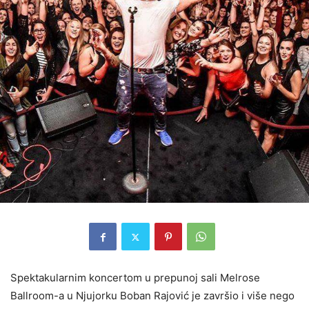
Spektakularnim koncertom u prepunoj sali Melrose
Ballroom-a u Njujorku Boban Rajović je završio i više nego