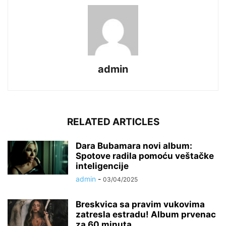
admin
RELATED ARTICLES
Dara Bubamara novi album:
Spotove radila pomoću veštačke
inteligencije
admin
-
03/04/2025
Breskvica sa pravim vukovima
zatresla estradu! Album prvenac
za 60 minuta...