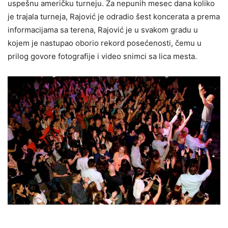
uspešnu američku turneju. Za nepunih mesec dana koliko
je trajala turneja, Rajović je odradio šest koncerata a prema
informacijama sa terena, Rajović je u svakom gradu u
kojem je nastupao oborio rekord posećenosti, čemu u
prilog govore fotografije i video snimci sa lica mesta.