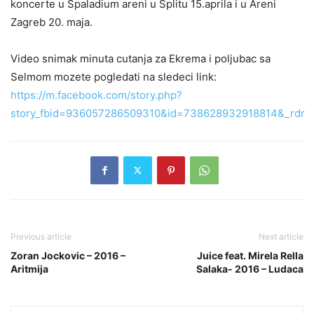
koncerte u Spaladium areni u Splitu 15.aprila i u Areni
Zagreb 20. maja.
Video snimak minuta cutanja za Ekrema i poljubac sa
Selmom mozete pogledati na sledeci link:
https://m.facebook.com/story.php?
story_fbid=936057286509310&id=738628932918814&_rdr
Previous article
Next article
Zoran Jockovic – 2016 –
Juice feat. Mirela Rella
Aritmija
Salaka- 2016 – Ludaca