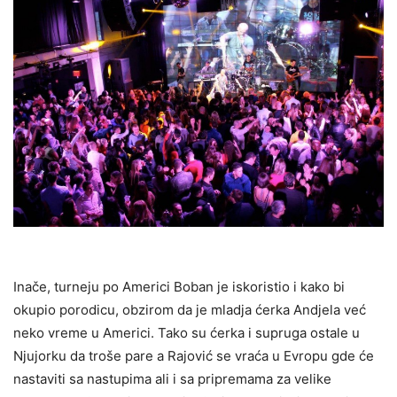
Inače, turneju po Americi Boban je iskoristio i kako bi
okupio porodicu, obzirom da je mladja ćerka Andjela već
neko vreme u Americi. Tako su ćerka i supruga ostale u
Njujorku da troše pare a Rajović se vraća u Evropu gde će
nastaviti sa nastupima ali i sa pripremama za velike