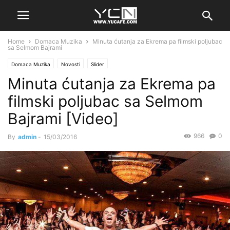
Home
Domaca Muzika
Minuta ćutanja za Ekrema pa filmski poljubac
sa Selmom Bajrami
Domaca Muzika
Novosti
Slider
Minuta ćutanja za Ekrema pa
filmski poljubac sa Selmom
Bajrami [Video]
966
0
By
admin
-
15/03/2016