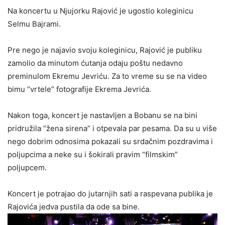
Na koncertu u Njujorku Rajović je ugostio koleginicu
Selmu Bajrami.
Pre nego je najavio svoju koleginicu, Rajović je publiku
zamolio da minutom ćutanja odaju poštu nedavno
preminulom Ekremu Jevriću. Za to vreme su se na video
bimu “vrtele” fotografije Ekrema Jevrića.
Nakon toga, koncert je nastavljen a Bobanu se na bini
pridružila “žena sirena” i otpevala par pesama. Da su u više
nego dobrim odnosima pokazali su srdačnim pozdravima i
poljupcima a neke su i šokirali pravim “filmskim”
poljupcem.
Koncert je potrajao do jutarnjih sati a raspevana publika je
Rajovića jedva pustila da ode sa bine.