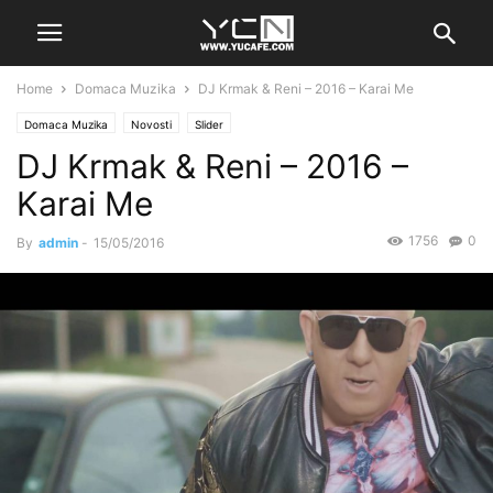
Home
Domaca Muzika
DJ Krmak & Reni – 2016 – Karai Me
Domaca Muzika
Novosti
Slider
DJ Krmak & Reni – 2016 –
Karai Me
1756
0
By
admin
-
15/05/2016