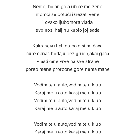
Nemoj bolan gola ubiće me žene
momci se potući izrezati vene
i ovako ljubomora vlada
evo nosi haljinu kupio joj sada
Kako novu haljinu pa nisi mi ćaća
cure danas hodaju bez grudnjakai gaća
Plastikane vrve na sve strane
pored mene prorodne gore nema mane
Vodim te u auto,vodim te u klub
Karaj me u auto,karaj me u klub
Vodim te u auto,vodim te u klub
Karaj me u auto,karaj me u klub
Vodim te u auto,vodim te u klub
Karaj me u auto,karaj me u klub