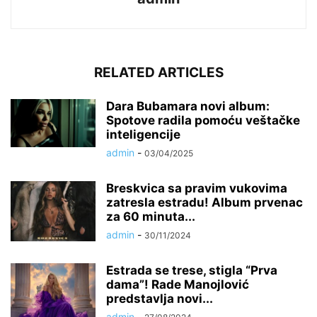
RELATED ARTICLES
Dara Bubamara novi album:
Spotove radila pomoću veštačke
inteligencije
admin
-
03/04/2025
Breskvica sa pravim vukovima
zatresla estradu! Album prvenac
za 60 minuta...
admin
-
30/11/2024
Estrada se trese, stigla “Prva
dama”! Rade Manojlović
predstavlja novi...
admin
-