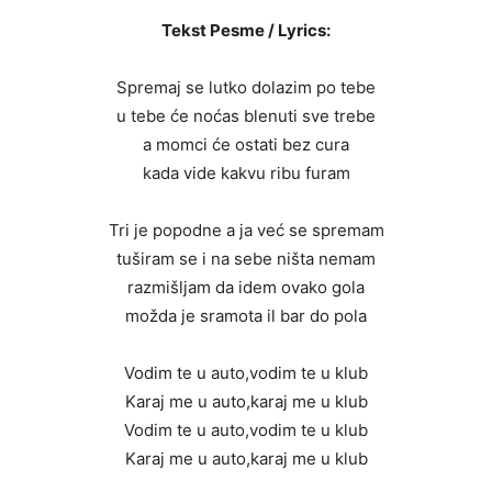
Tekst Pesme / Lyrics:
Spremaj se lutko dolazim po tebe
u tebe će noćas blenuti sve trebe
a momci će ostati bez cura
kada vide kakvu ribu furam
Tri je popodne a ja već se spremam
tuširam se i na sebe ništa nemam
razmišljam da idem ovako gola
možda je sramota il bar do pola
Vodim te u auto,vodim te u klub
Karaj me u auto,karaj me u klub
Vodim te u auto,vodim te u klub
Karaj me u auto,karaj me u klub