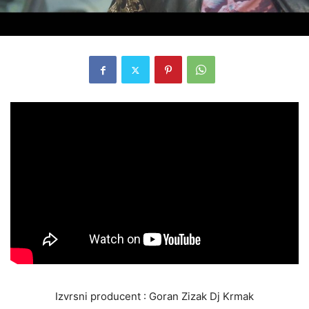
Izvrsni producent : Goran Zizak Dj Krmak