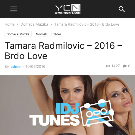
Home
Domaca Muzika
Tamara Radmilovic – 2016 – Brdo Love
Domaca Muzika
Novosti
Slider
Tamara Radmilovic – 2016 –
Brdo Love
1427
0
By
admin
-
10/06/2016