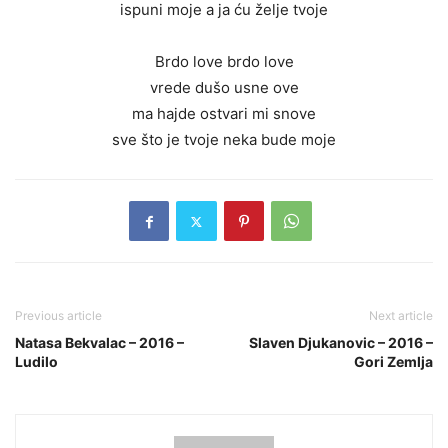
ispuni moje a ja ću želje tvoje
Brdo love brdo love
vrede dušo usne ove
ma hajde ostvari mi snove
sve što je tvoje neka bude moje
Previous article
Next article
Natasa Bekvalac – 2016 –
Slaven Djukanovic – 2016 –
Ludilo
Gori Zemlja