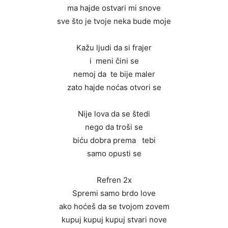
ma hajde ostvari mi snove
sve što je tvoje neka bude moje
Kažu ljudi da si frajer
i meni čini se
nemoj da te bije maler
zato hajde noćas otvori se
Nije lova da se štedi
nego da troši se
biću dobra prema tebi
samo opusti se
Refren 2x
Spremi samo brdo love
ako hoćeš da se tvojom zovem
kupuj kupuj kupuj stvari nove