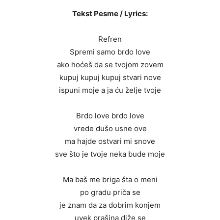
Tekst Pesme / Lyrics:
Refren
Spremi samo brdo love
ako hoćeš da se tvojom zovem
kupuj kupuj kupuj stvari nove
ispuni moje a ja ću želje tvoje
Brdo love brdo love
vrede dušo usne ove
ma hajde ostvari mi snove
sve što je tvoje neka bude moje
Ma baš me briga šta o meni
po gradu priča se
je znam da za dobrim konjem
uvek prašina diže se