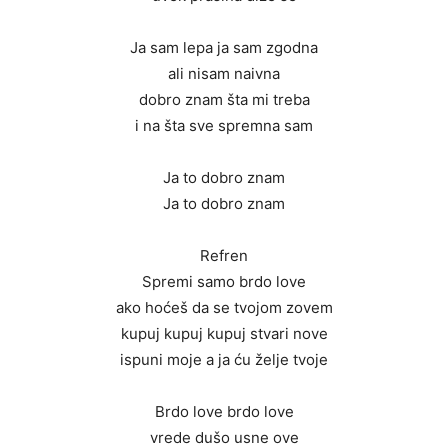
Ja sam lepa ja sam zgodna
ali nisam naivna
dobro znam šta mi treba
i na šta sve spremna sam
Ja to dobro znam
Ja to dobro znam
Refren
Spremi samo brdo love
ako hoćeš da se tvojom zovem
kupuj kupuj kupuj stvari nove
ispuni moje a ja ću želje tvoje
Brdo love brdo love
vrede dušo usne ove