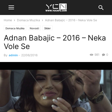
Home
Domaca Muzika
Adnan Babajic – 2016 – Neka Vole Se
Domaca Muzika
Novosti
Slider
Adnan Babajic – 2016 – Neka
Vole Se
981
0
By
admin
-
22/06/2016