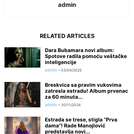
admin
RELATED ARTICLES
Dara Bubamara novi album:
Spotove radila pomoću veštačke
inteligencije
admin
-
03/04/2025
Breskvica sa pravim vukovima
zatresla estradu! Album prvenac
za 60 minuta...
admin
-
30/11/2024
Estrada se trese, stigla “Prva
dama”! Rade Manojlović
predstavlja novi...