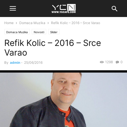
Home
Domaca Muzika
Refik Kolic – 2016 – Srce Varao
Domaca Muzika
Novosti
Slider
Refik Kolic – 2016 – Srce
Varao
1298
0
By
admin
-
25/06/2016