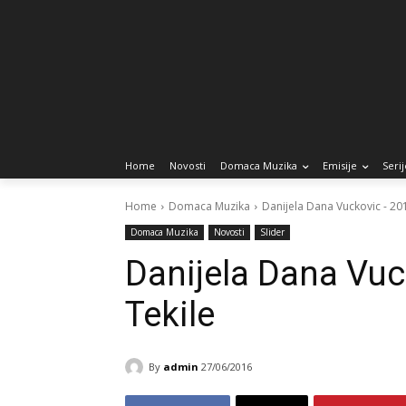
Home
Novosti
Domaca Muzika
Emisije
Serij
Home
Domaca Muzika
Danijela Dana Vuckovic - 201
Domaca Muzika
Novosti
Slider
Danijela Dana Vuc
Tekile
By
admin
27/06/2016