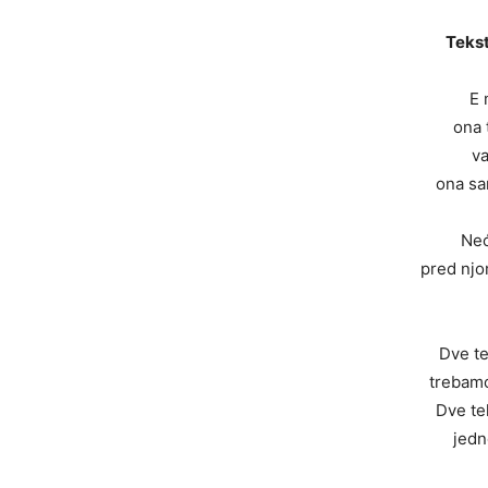
Tekst
E 
ona t
va
ona sa
Neć
pred njo
Dve tek
trebamo
Dve tek
jedn