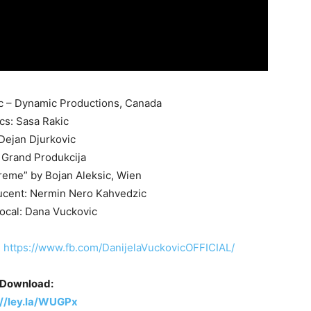
ic – Dynamic Productions, Canada
ics: Sasa Rakic
 Dejan Djurkovic
 Grand Produkcija
treme” by Bojan Aleksic, Wien
cent: Nermin Nero Kahvedzic
vocal: Dana Vuckovic
:
https://www.fb.com/DanijelaVuckovicOFFICIAL/
Download:
://ley.la/WUGPx