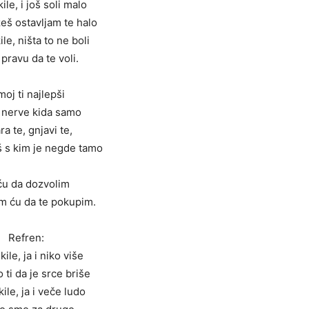
ile, i još soli malo
žeš ostavljam te halo
le, ništa to ne boli
 pravu da te voli.
moj ti najlepši
i nerve kida samo
a te, gnjavi te,
š s kim je negde tamo
u da dozvolim
m ću da te pokupim.
Refren:
ile, ja i niko više
 ti da je srce briše
ile, ja i veče ludo