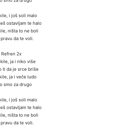
o smo za drugo
ile, i još soli malo
žeš ostavljam te halo
le, ništa to ne boli
 pravu da te voli.
Refren 2x
ile, ja i niko više
 ti da je srce briše
ile, ja i veče ludo
o smo za drugo
ile, i još soli malo
žeš ostavljam te halo
le, ništa to ne boli
 pravu da te voli.