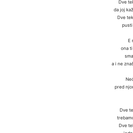
Dve tek
da joj ka
Dve teki
pusti
E 
ona t
smar
a i ne zna
Neć
pred njo
Dve tek
trebamo
Dve tek