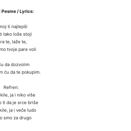
 Pesme / Lyrics:
moj ti najlepši
i tako loše stoji
ra te, laže te,
mo tvoje pare voli
u da dozvolim
m ću da te pokupim.
Refren:
ile, ja i niko više
 ti da je srce briše
ile, ja i veče ludo
o smo za drugo