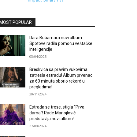
MOST POPULAR
Dara Bubamara novi album:
Spotove radila pomoću veštačke
inteligencije
03/04/2025
Breskvica sa pravim vukovima
zatresla estradu! Album prvenac
za 60 minuta oborio rekord u
pregledima!
30/11/2024
Estrada se trese, stigla “Prva
dama”! Rade Manojlović
predstavlja novi album!
27/08/2024